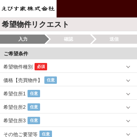
希望物件リクエスト
入力
確認
送信
ご希望条件
希望物件種別
必須
価格【売買物件】
任意
希望住所1
任意
希望住所2
任意
希望住所3
任意
その他ご要望等
任意