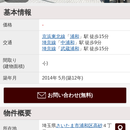
基本情報
価格
-
京浜東北線
「
浦和
」駅 徒歩15分
交通
埼京線
「
中浦和
」駅 徒歩9分
埼京線
「
武蔵浦和
」駅 徒歩15分
間取り
-(-)
(建物面積)
築年月
2014年 5月(築12年)
お問い合わせ(無料)
物件概要
埼玉県
さいたま市浦和区
高砂
４丁
所在地