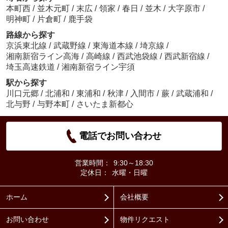
本町西
/
並木元町
/
末広
/
領家
/
春日
/
並木
/
大字原市
/
明神町
/
片倉町
/
鹿手袋
路線から探す
京浜東北線
/
武蔵野線
/
東海道本線
/
埼京線
/
湘南新宿ライン高海
/
高崎線
/
西武池袋線
/
西武新宿線
/
埼玉高速鉄道
/
湘南新宿ライン宇須
駅から探す
川口元郷
/
北浦和
/
東浦和
/
秋津
/
入間市
/
蕨
/
武蔵浦和
/
北与野
/
与野本町
/
さいたま新都心
電話でお問い合わせ
営業時間：
9:30～18:30
定休日：
水曜・日曜
ホーム
会社概要
お問い合わせ
物件リクエスト