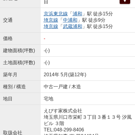
目
京浜東北線
「
浦和
」駅 徒歩15分
交通
埼京線
「
中浦和
」駅 徒歩9分
埼京線
「
武蔵浦和
」駅 徒歩15分
価格
-
建物面積(坪数)
-(-)
土地面積(坪数)
-(-)
築年月
2014年 5月(築12年)
種別 / 構造
中古一戸建 / 木造
地目
宅地
えびす家株式会社
埼玉県川口市栄町３丁目３番１３号 汐風
ビル ３階
TEL:048-299-8406
取扱会社