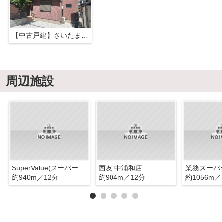
【中古戸建】さいたま市浦和区高砂
周辺施設
SuperValue(スーパーバリュー) 中浦和店
西友 中浦和店
業務スーパ
約940m／12分
約904m／12分
約1056m／