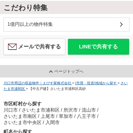
こだわり特集
1億円以上の物件特集
メールで共有する
LINEで共有する
ページトップへ
川口市周辺の収益物件｜えびす家株式会社
>
(売買・投資)地域から探す
>
さい
たま市浦和区
>
【中古戸建】さいたま市浦和区高砂
市区町村から探す
川口市
/
さいたま市浦和区
/
所沢市
/
流山市
/
さいたま市南区
/
上尾市
/
草加市
/
八王子市
/
さいたま市中央区
/
入間市
町名から探す