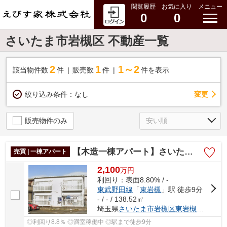
閲覧履歴
お気に入り
メニュー
0
0
さいたま市岩槻区 不動産一覧
2
1
1～2
該当物件数
件
販売数
件
件を表示
変更
絞り込み条件：
なし
販売物件のみ
【木造一棟アパート】さいたま市岩槻区東岩槻5丁目
売買 | 一棟アパート
2,100
万
円
利回り：表面8.80% / -
東武野田線
「
東岩槻
」駅 徒歩9分
- / - / 138.52㎡
埼玉県
さいたま市岩槻区
東岩槻
５丁目
◎利回り8.8％ ◎満室稼働中 ◎駅まで徒歩9分