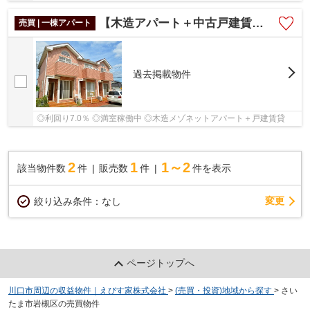
【木造アパート＋中古戸建賃貸】さいたま市岩槻区日の出町
売買 | 一棟アパート
過去掲載物件
◎利回り7.0％ ◎満室稼働中 ◎木造メゾネットアパート＋戸建賃貸
2
1
1～2
該当物件数
件
販売数
件
件を表示
変更
絞り込み条件：
なし
ページトップへ
川口市周辺の収益物件｜えびす家株式会社
>
(売買・投資)地域から探す
>
さい
たま市岩槻区の売買物件