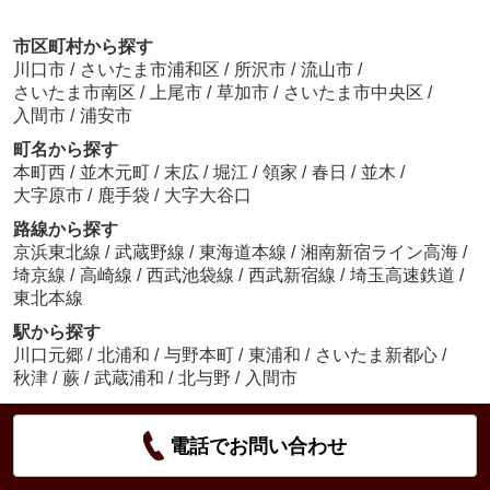
市区町村から探す
川口市
/
さいたま市浦和区
/
所沢市
/
流山市
/
さいたま市南区
/
上尾市
/
草加市
/
さいたま市中央区
/
入間市
/
浦安市
町名から探す
本町西
/
並木元町
/
末広
/
堀江
/
領家
/
春日
/
並木
/
大字原市
/
鹿手袋
/
大字大谷口
路線から探す
京浜東北線
/
武蔵野線
/
東海道本線
/
湘南新宿ライン高海
/
埼京線
/
高崎線
/
西武池袋線
/
西武新宿線
/
埼玉高速鉄道
/
東北本線
駅から探す
川口元郷
/
北浦和
/
与野本町
/
東浦和
/
さいたま新都心
/
秋津
/
蕨
/
武蔵浦和
/
北与野
/
入間市
電話でお問い合わせ