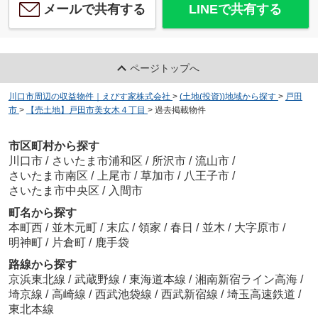
メールで共有する
LINEで共有する
ページトップへ
川口市周辺の収益物件｜えびす家株式会社
>
(土地(投資))地域から探す
>
戸田
市
>
【売土地】戸田市美女木４丁目
>
過去掲載物件
市区町村から探す
川口市
/
さいたま市浦和区
/
所沢市
/
流山市
/
さいたま市南区
/
上尾市
/
草加市
/
八王子市
/
さいたま市中央区
/
入間市
町名から探す
本町西
/
並木元町
/
末広
/
領家
/
春日
/
並木
/
大字原市
/
明神町
/
片倉町
/
鹿手袋
路線から探す
京浜東北線
/
武蔵野線
/
東海道本線
/
湘南新宿ライン高海
/
埼京線
/
高崎線
/
西武池袋線
/
西武新宿線
/
埼玉高速鉄道
/
東北本線