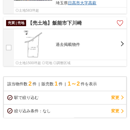
埼玉県
日高市
大字高萩
◎土地583坪超
【売土地】飯能市下川崎
売買 | 売地
過去掲載物件
◎土地1500坪超 ◎宅地 ◎調整区域
2
1
1～2
該当物件数
件
販売数
件
件を表示
駅で絞り込む
変更
変更
絞り込み条件：
なし