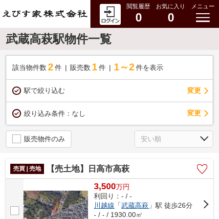
閲覧履歴
お気に入り
メニュー
0
0
武蔵高萩駅物件一覧
2
1
1～2
該当物件数
件
販売数
件
件を表示
駅で絞り込む
変更
変更
絞り込み条件：
なし
販売物件のみ
【売土地】日高市高萩
売買 | 売地
3,500
万
円
利回り：- / -
川越線
「
武蔵高萩
」駅 徒歩26分
- / - / 1930.00㎡