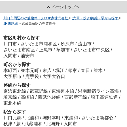
ページトップへ
川口市周辺の収益物件｜えびす家株式会社
>
(売買・投資)路線・駅から探す
>
JR川越線
>
武蔵高萩駅の売買物件
市区町村から探す
川口市
/
さいたま市浦和区
/
所沢市
/
流山市
/
さいたま市南区
/
上尾市
/
草加市
/
さいたま市中央区
/
入間市
/
浦安市
町名から探す
本町西
/
並木元町
/
末広
/
堀江
/
領家
/
春日
/
並木
/
大字原市
/
鹿手袋
/
大字大谷口
路線から探す
京浜東北線
/
武蔵野線
/
東海道本線
/
湘南新宿ライン高海
/
埼京線
/
高崎線
/
西武池袋線
/
西武新宿線
/
埼玉高速鉄道
/
東北本線
駅から探す
川口元郷
/
北浦和
/
与野本町
/
東浦和
/
さいたま新都心
/
秋津
/
蕨
/
武蔵浦和
/
北与野
/
入間市