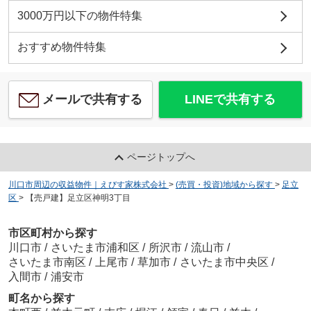
3000万円以下の物件特集
おすすめ物件特集
メールで共有する
LINEで共有する
ページトップへ
川口市周辺の収益物件｜えびす家株式会社
>
(売買・投資)地域から探す
>
足立
区
>
【売戸建】足立区神明3丁目
市区町村から探す
川口市
/
さいたま市浦和区
/
所沢市
/
流山市
/
さいたま市南区
/
上尾市
/
草加市
/
さいたま市中央区
/
入間市
/
浦安市
町名から探す