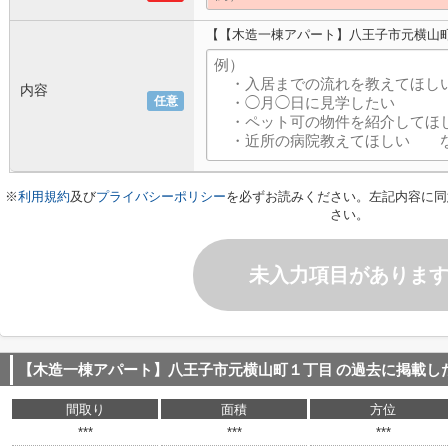
【【木造一棟アパート】八王子市元横山
内容
任意
※
利用規約
及び
プライバシーポリシー
を必ずお読みください。左記内容に同
さい。
未入力項目がありま
【木造一棟アパート】八王子市元横山町１丁目
の過去に掲載し
間取り
面積
方位
***
***
***