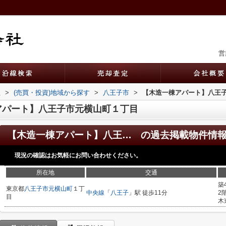
営
社
>
(売買・投資)地域から探す
>
八王子市
>
【木造一棟アパート】八王
アパート】八王子市元横山町１丁目
【木造一棟アパート】八王子市元横山町１丁目
の過去掲載物件情
現況の確認はお気軽にお問い合わせください。
所在地
交通
築
東京都
八王子市
元横山町
１丁
中央線
「
八王子
」駅 徒歩11分
2
目
木