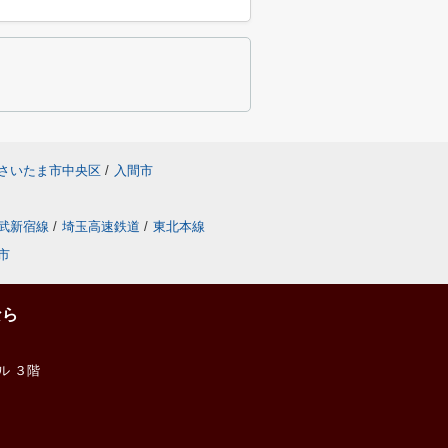
さいたま市中央区
/
入間市
武新宿線
/
埼玉高速鉄道
/
東北本線
市
なら
ル ３階