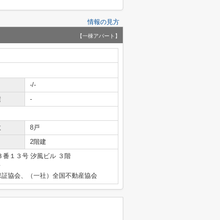
情報の見方
【一棟アパート】
-/-
積
-
数
8戸
2階建
番１３号 汐風ビル ３階
号
保証協会、（一社）全国不動産協会