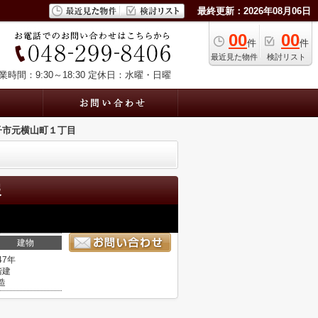
最終更新：2026年08月06日
00
00
件
件
最近見た物件
検討リスト
業時間：9:30～18:30
定休日：水曜・日曜
子市元横山町１丁目
報
建物
47年
階建
造