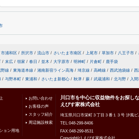
市
ま市浦和区
/
所沢市
/
流山市
/
さいたま市南区
/
上尾市
/
草加市
/
八王子市
/
町
/
末広
/
領家
/
春日
/
並木
/
大字原市
/
明神町
/
片倉町
/
鹿手袋
蔵野線
/
東海道本線
/
湘南新宿ライン高海
/
埼京線
/
高崎線
/
西武池袋線
/
西
和
/
与野本町
/
東浦和
/
さいたま新都心
/
秋津
/
蕨
/
武蔵浦和
/
北与野
/
入間
川口市を中心に収益物件をお探し
上
お問い合わせ
えびす家株式会社
お客様の声
スタッフ紹介
埼玉県川口市栄町３丁目３番１３号 汐風ビ
周辺施設検索
TEL:048-299-8406
ション用地
FAX:048-299-8531
Copyright(c) えびす家株式会社