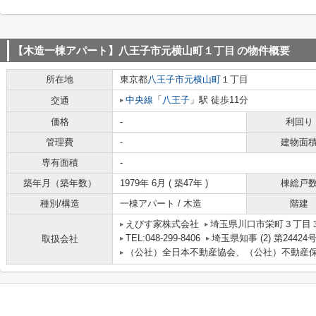
【木造一棟アパート】八王子市元横山町１丁目
の物件概要
所在地
東京都
八王子市
元横山町
１丁目
中央線
「
八王子
」駅 徒歩11分
交通
価格
-
利回り
管理費
-
建物面
専有面積
-
築年月（築年数）
1979年 6月 ( 築47年 )
棟総戸
種別/構造
一棟アパート / 木造
階建
えびす家株式会社
埼玉県川口市栄町３丁目３
TEL:048-299-8406
埼玉県知事 (2) 第24424
取扱会社
（公社）全日本不動産協会、（公社）不動産