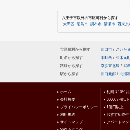
八王子市以外の市区町村から探す
大田区
昭島市
調布市
清瀬市
西東京
市区町村から探す
川口市
/
さいた
町名から探す
本町西
/
並木元
路線から探す
京浜東北線
/
武
駅から探す
川口元郷
/
北浦
ホーム
利回り10%以
会社概要
3000万円以下
プライバシーポリシー
1億円以上
利用規約
おすすめ物件
サイトマップ
アパートマン
物件カタログ