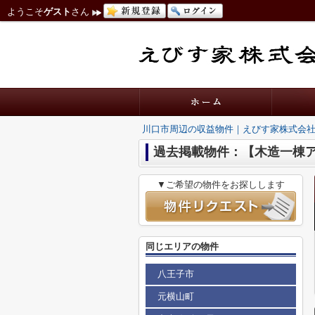
ようこそ
ゲスト
さん
川口市周辺の収益物件｜えびす家株式会
過去掲載物件：【木造一棟
▼ご希望の物件をお探しします
同じエリアの物件
八王子市
元横山町