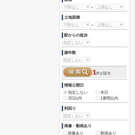
～
土地面積
～
駅からの徒歩
築年数
1
件が該当
情報公開日
指定しない
本日
3日以内
1週間以内
利回り
画像・動画あり
画像あり
動画あり