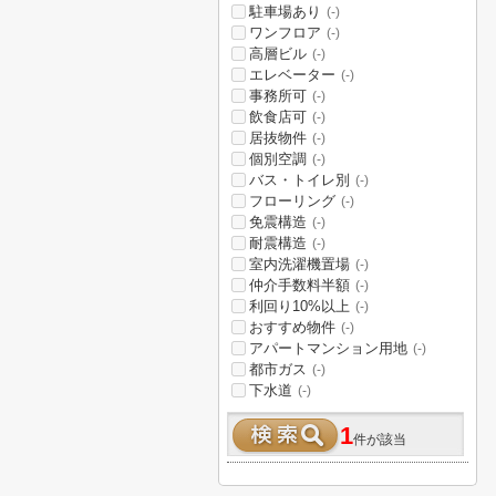
駐車場あり
(-)
ワンフロア
(-)
高層ビル
(-)
エレベーター
(-)
事務所可
(-)
飲食店可
(-)
居抜物件
(-)
個別空調
(-)
バス・トイレ別
(-)
フローリング
(-)
免震構造
(-)
耐震構造
(-)
室内洗濯機置場
(-)
仲介手数料半額
(-)
利回り10%以上
(-)
おすすめ物件
(-)
アパートマンション用地
(-)
都市ガス
(-)
下水道
(-)
1
件が該当