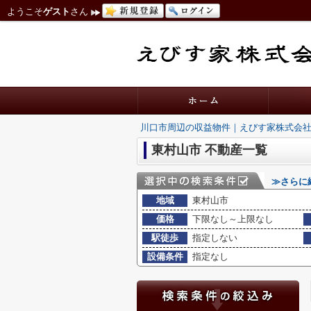
ようこそ
ゲスト
さん
川口市周辺の収益物件｜えびす家株式会
東村山市 不動産一覧
≫さらに
地域
東村山市
価格
下限なし～上限なし
駅徒歩
指定しない
設備条件
指定なし