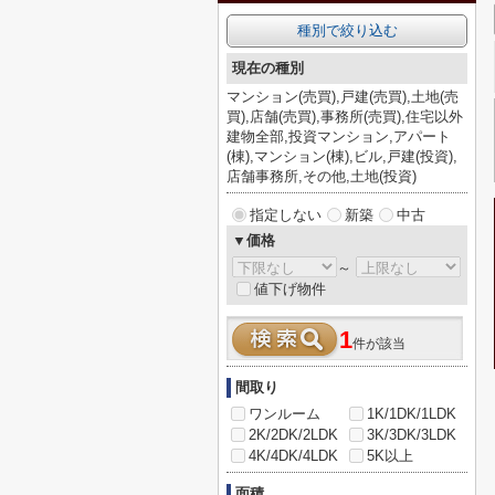
種別で絞り込む
現在の種別
マンション(売買),戸建(売買),土地(売
買),店舗(売買),事務所(売買),住宅以外
建物全部,投資マンション,アパート
(棟),マンション(棟),ビル,戸建(投資),
店舗事務所,その他,土地(投資)
指定しない
新築
中古
▼価格
～
値下げ物件
1
件が該当
間取り
ワンルーム
1K/1DK/1LDK
2K/2DK/2LDK
3K/3DK/3LDK
4K/4DK/4LDK
5K以上
面積