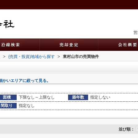
営
社
>
(売買・投資)地域から探す
>
東村山市の売買物件
細かいエリアに絞って見る。
面積
下限なし～上限なし
築年数
指定しない
間取り
指定なし
並び順：