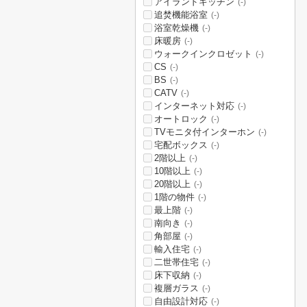
アイランドキッチン
(-)
追焚機能浴室
(-)
浴室乾燥機
(-)
床暖房
(-)
ウォークインクロゼット
(-)
CS
(-)
BS
(-)
CATV
(-)
インターネット対応
(-)
オートロック
(-)
TVモニタ付インターホン
(-)
宅配ボックス
(-)
2階以上
(-)
10階以上
(-)
20階以上
(-)
1階の物件
(-)
最上階
(-)
南向き
(-)
角部屋
(-)
輸入住宅
(-)
二世帯住宅
(-)
床下収納
(-)
複層ガラス
(-)
自由設計対応
(-)