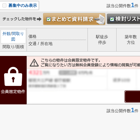
1
募集中のみ表示
該当公開件数
件
外観
/
間取り
価格
駅徒歩
築年数
図
停歩
方位
交通 / 所在地
間取り/面積
1
該当公開件数
件