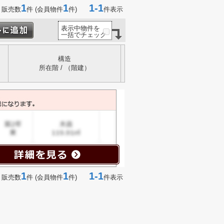
1
1
1-1
 販売数
件 (会員物件
件)
件表示
表示中物件を
一括でチェック
構造
所在階 / （階建）
1
1
1-1
 販売数
件 (会員物件
件)
件表示