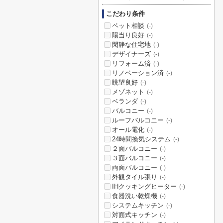
こだわり条件
ペット相談
(-)
陽当り良好
(-)
閑静な住宅地
(-)
デザイナーズ
(-)
リフォーム済
(-)
リノベーション済
(-)
眺望良好
(-)
メゾネット
(-)
ベランダ
(-)
バルコニー
(-)
ルーフバルコニー
(-)
オール電化
(-)
24時間換気システム
(-)
２面バルコニー
(-)
３面バルコニー
(-)
両面バルコニー
(-)
外観タイル張り
(-)
IHクッキングヒーター
(-)
食器洗い乾燥機
(-)
システムキッチン
(-)
対面式キッチン
(-)