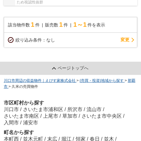
ため視認性抜群
1
1
1～1
該当物件数
件
販売数
件
件を表示
変更
絞り込み条件：
なし
ページトップへ
川口市周辺の収益物件｜えびす家株式会社
>
(売買・投資)地域から探す
>
那覇
市
>
久米の売買物件
市区町村から探す
川口市
/
さいたま市浦和区
/
所沢市
/
流山市
/
さいたま市南区
/
上尾市
/
草加市
/
さいたま市中央区
/
入間市
/
浦安市
町名から探す
本町西
/
並木元町
/
末広
/
堀江
/
領家
/
春日
/
並木
/