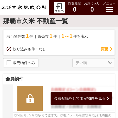
閲覧履歴
お気に入り
メニュー
0
0
那覇市久米 不動産一覧
1
1
1～1
該当物件数
件
販売数
件
件を表示
変更
絞り込み条件：
なし
販売物件のみ
会員物件
会員登録をして限定物件を見る
◎利回り6.5％ ◎駅まで徒歩3分 ◎モノレール沿線物件 ◎緑地隣接の