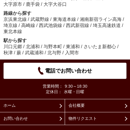
大字原市
/
鹿手袋
/
大字大谷口
路線から探す
京浜東北線
/
武蔵野線
/
東海道本線
/
湘南新宿ライン高海
/
埼京線
/
高崎線
/
西武池袋線
/
西武新宿線
/
埼玉高速鉄道
/
東北本線
駅から探す
川口元郷
/
北浦和
/
与野本町
/
東浦和
/
さいたま新都心
/
秋津
/
蕨
/
武蔵浦和
/
北与野
/
入間市
電話でお問い合わせ
営業時間：
9:30～18:30
定休日：
水曜・日曜
ホーム
会社概要
お問い合わせ
物件リクエスト