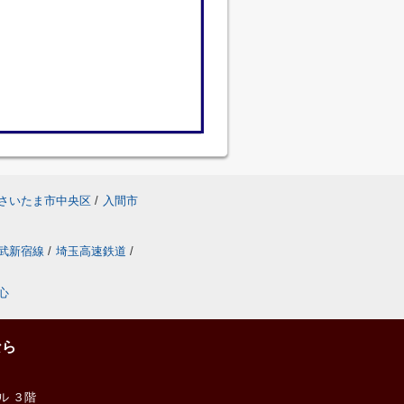
さいたま市中央区
/
入間市
武新宿線
/
埼玉高速鉄道
/
心
なら
ル ３階