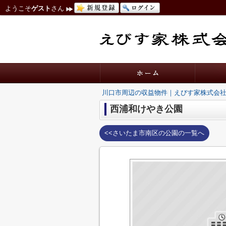
ようこそ
ゲスト
さん
川口市周辺の収益物件｜えびす家株式会
西浦和けやき公園
<<さいたま市南区の公園の一覧へ