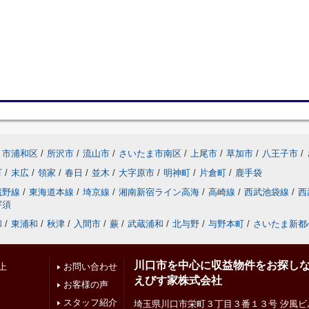
ま市浦和区
/
所沢市
/
流山市
/
さいたま市南区
/
上尾市
/
草加市
/
八王子市
/
町
/
末広
/
領家
/
春日
/
並木
/
大字原市
/
明神町
/
片倉町
/
鹿手袋
蔵野線
/
東海道本線
/
埼京線
/
湘南新宿ライン高海
/
高崎線
/
西武池袋線
/
西
宇須
和
/
東浦和
/
秋津
/
入間市
/
蕨
/
武蔵浦和
/
北与野
/
与野本町
/
さいたま新都
川口市を中心に収益物件をお探し
上
お問い合わせ
えびす家株式会社
お客様の声
スタッフ紹介
埼玉県川口市栄町３丁目３番１３号 汐風ビ