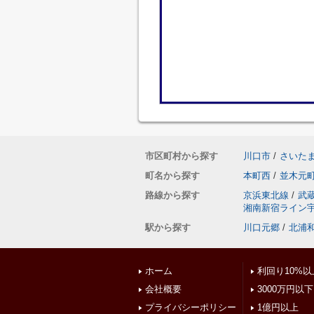
市区町村から探す
川口市
/
さいた
町名から探す
本町西
/
並木元
路線から探す
京浜東北線
/
武
湘南新宿ライン
駅から探す
川口元郷
/
北浦
ホーム
利回り10%以
会社概要
3000万円以下
プライバシーポリシー
1億円以上