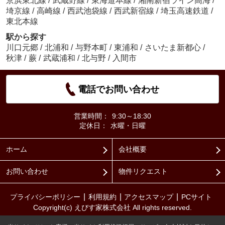
京浜東北線
/
武蔵野線
/
東海道本線
/
湘南新宿ライン高海
/
埼京線
/
高崎線
/
西武池袋線
/
西武新宿線
/
埼玉高速鉄道
/
東北本線
駅から探す
川口元郷
/
北浦和
/
与野本町
/
東浦和
/
さいたま新都心
/
秋津
/
蕨
/
武蔵浦和
/
北与野
/
入間市
電話でお問い合わせ
営業時間：
9:30～18:30
定休日：
水曜・日曜
ホーム
会社概要
お問い合わせ
物件リクエスト
プライバシーポリシー
利用規約
アクセスマップ
PCサイト
Copyright(c) えびす家株式会社 All rights reserved.