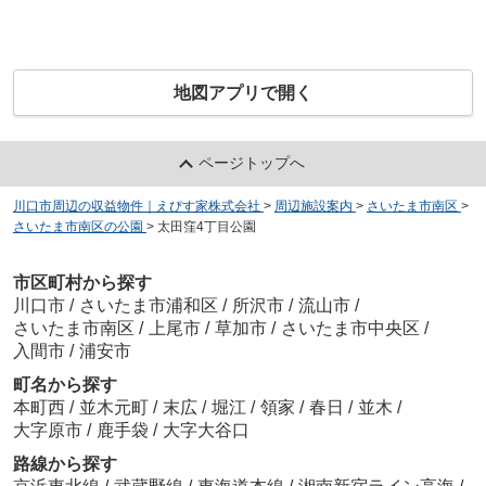
地図アプリで開く
ページトップへ
川口市周辺の収益物件｜えびす家株式会社
>
周辺施設案内
>
さいたま市南区
>
さいたま市南区の公園
>
太田窪4丁目公園
市区町村から探す
川口市
/
さいたま市浦和区
/
所沢市
/
流山市
/
さいたま市南区
/
上尾市
/
草加市
/
さいたま市中央区
/
入間市
/
浦安市
町名から探す
本町西
/
並木元町
/
末広
/
堀江
/
領家
/
春日
/
並木
/
大字原市
/
鹿手袋
/
大字大谷口
路線から探す