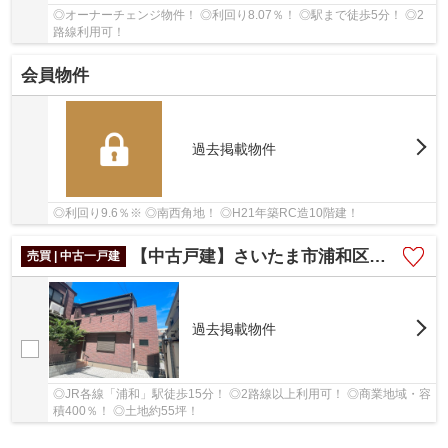
◎オーナーチェンジ物件！ ◎利回り8.07％！ ◎駅まで徒歩5分！ ◎2
路線利用可！
会員物件
過去掲載物件
◎利回り9.6％※ ◎南西角地！ ◎H21年築RC造10階建！
【中古戸建】さいたま市浦和区高砂
売買 | 中古一戸建
過去掲載物件
◎JR各線「浦和」駅徒歩15分！ ◎2路線以上利用可！ ◎商業地域・容
積400％！ ◎土地約55坪！