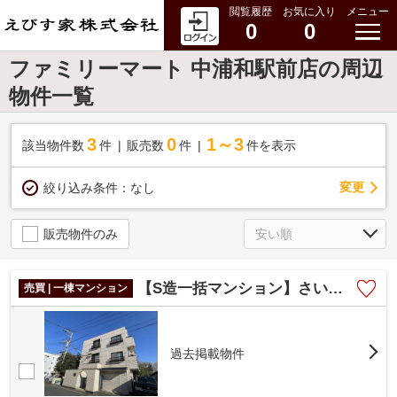
閲覧履歴
お気に入り
メニュー
0
0
ファミリーマート 中浦和駅前店の周辺
物件一覧
3
0
1～3
該当物件数
件
販売数
件
件を表示
変更
絞り込み条件：
なし
販売物件のみ
【S造一括マンション】さいたま市南区鹿手袋４丁目
売買 | 一棟マンション
過去掲載物件