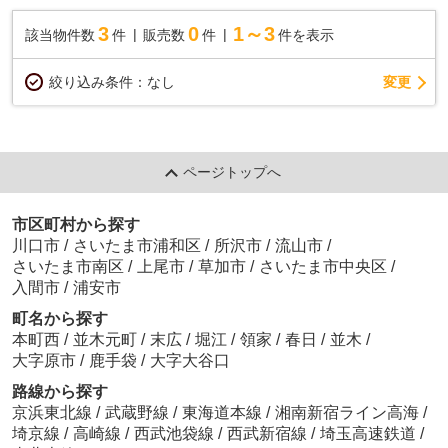
3
0
1～3
該当物件数
件
販売数
件
件を表示
変更
絞り込み条件：
なし
ページトップへ
市区町村から探す
川口市
/
さいたま市浦和区
/
所沢市
/
流山市
/
さいたま市南区
/
上尾市
/
草加市
/
さいたま市中央区
/
入間市
/
浦安市
町名から探す
本町西
/
並木元町
/
末広
/
堀江
/
領家
/
春日
/
並木
/
大字原市
/
鹿手袋
/
大字大谷口
路線から探す
京浜東北線
/
武蔵野線
/
東海道本線
/
湘南新宿ライン高海
/
埼京線
/
高崎線
/
西武池袋線
/
西武新宿線
/
埼玉高速鉄道
/