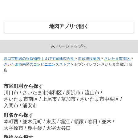
地図アプリで開く
ページトップへ
川口市周辺の収益物件｜えびす家株式会社
>
周辺施設案内
>
さいたま市南区
>
さいたま市南区のコンビニエンスストア
>
セブンイレブン さいたま文蔵5丁目
店
市区町村から探す
川口市
/
さいたま市浦和区
/
所沢市
/
流山市
/
さいたま市南区
/
上尾市
/
草加市
/
さいたま市中央区
/
入間市
/
浦安市
町名から探す
本町西
/
並木元町
/
末広
/
堀江
/
領家
/
春日
/
並木
/
大字原市
/
鹿手袋
/
大字大谷口
路線から探す