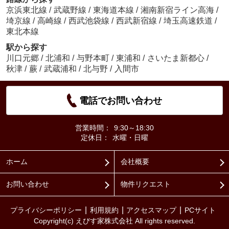
京浜東北線
/
武蔵野線
/
東海道本線
/
湘南新宿ライン高海
/
埼京線
/
高崎線
/
西武池袋線
/
西武新宿線
/
埼玉高速鉄道
/
東北本線
駅から探す
川口元郷
/
北浦和
/
与野本町
/
東浦和
/
さいたま新都心
/
秋津
/
蕨
/
武蔵浦和
/
北与野
/
入間市
電話でお問い合わせ
営業時間：
9:30～18:30
定休日：
水曜・日曜
ホーム
会社概要
お問い合わせ
物件リクエスト
プライバシーポリシー
利用規約
アクセスマップ
PCサイト
Copyright(c) えびす家株式会社 All rights reserved.