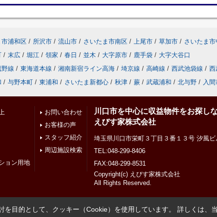
ま市浦和区
/
所沢市
/
流山市
/
さいたま市南区
/
上尾市
/
草加市
/
さいたま市
町
/
末広
/
堀江
/
領家
/
春日
/
並木
/
大字原市
/
鹿手袋
/
大字大谷口
蔵野線
/
東海道本線
/
湘南新宿ライン高海
/
埼京線
/
高崎線
/
西武池袋線
/
西
和
/
与野本町
/
東浦和
/
さいたま新都心
/
秋津
/
蕨
/
武蔵浦和
/
北与野
/
入間
川口市を中心に収益物件をお探し
上
お問い合わせ
えびす家株式会社
お客様の声
スタッフ紹介
埼玉県川口市栄町３丁目３番１３号 汐風ビ
周辺施設検索
TEL:048-299-8406
ション用地
FAX:048-299-8531
Copyright(c) えびす家株式会社
All Rights Reserved.
を目的として、クッキー（Cookie）を使用しています。
詳しくは、