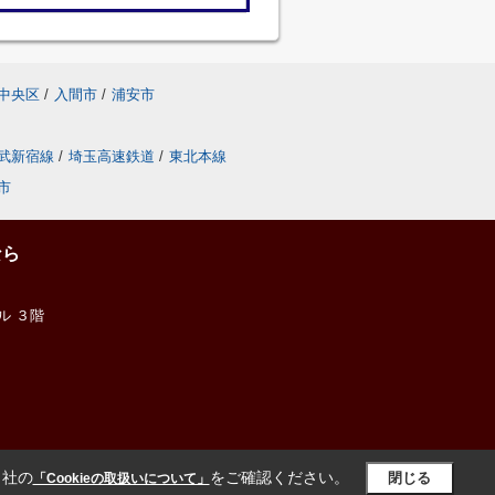
中央区
/
入間市
/
浦安市
武新宿線
/
埼玉高速鉄道
/
東北本線
市
なら
ル ３階
当社の
をご確認ください。
閉じる
「Cookieの取扱いについて」