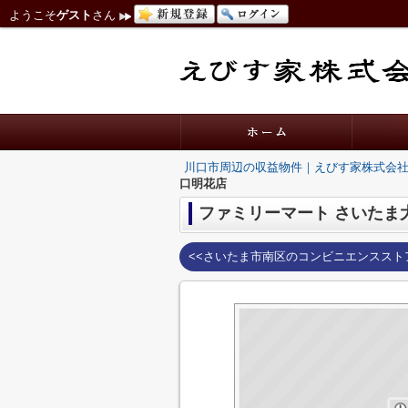
ようこそ
ゲスト
さん
川口市周辺の収益物件｜えびす家株式会
口明花店
ファミリーマート さいたま
<<さいたま市南区のコンビニエンススト