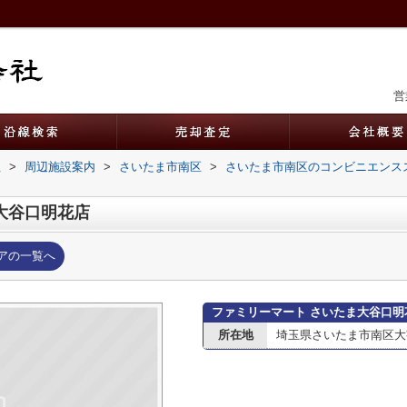
営
社
>
周辺施設案内
>
さいたま市南区
>
さいたま市南区のコンビニエンス
大谷口明花店
アの一覧へ
ファミリーマート さいたま大谷口明
所在地
埼玉県さいたま市南区大字