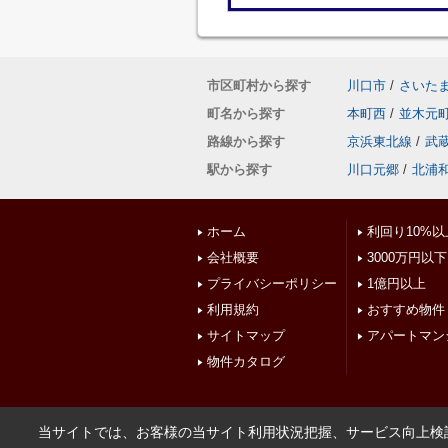
市区町村から探す
川口市
/
さいた
町名から探す
本町西
/
並木元
路線から探す
京浜東北線
/
武
駅から探す
川口元郷
/
北浦
ホーム
利回り10%以
会社概要
3000万円以下
プライバシーポリシー
1億円以上
利用規約
おすすめ物件
サイトマップ
アパートマン
物件カタログ
当サイトでは、お客様の当サイト利用状況把握、サービス向上検討