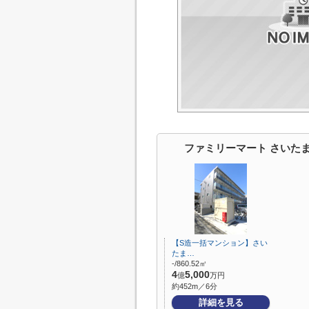
ファミリーマート さいた
【S造一括マンション】さい
たま…
-/860.52㎡
4
5,000
億
万円
約452m／6分
詳細を見る