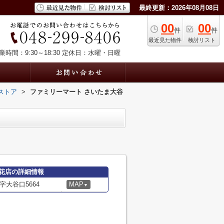
最終更新：2026年08月08日
00
00
件
件
最近見た物件
検討リスト
業時間：9:30～18:30
定休日：水曜・日曜
ストア
>
ファミリーマート さいたま大谷
花店の詳細情報
大谷口5664
MAP
▼