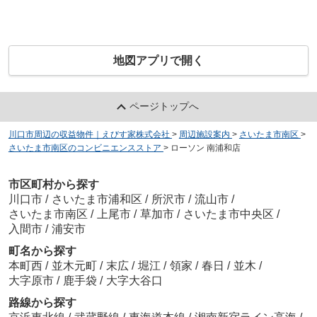
地図アプリで開く
ページトップへ
川口市周辺の収益物件｜えびす家株式会社
>
周辺施設案内
>
さいたま市南区
>
さいたま市南区のコンビニエンスストア
>
ローソン 南浦和店
市区町村から探す
川口市
/
さいたま市浦和区
/
所沢市
/
流山市
/
さいたま市南区
/
上尾市
/
草加市
/
さいたま市中央区
/
入間市
/
浦安市
町名から探す
本町西
/
並木元町
/
末広
/
堀江
/
領家
/
春日
/
並木
/
大字原市
/
鹿手袋
/
大字大谷口
路線から探す