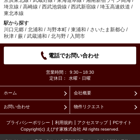
京浜東北線
/
武蔵野線
/
東海道本線
/
湘南新宿ライン高海
/
埼京線
/
高崎線
/
西武池袋線
/
西武新宿線
/
埼玉高速鉄道
/
東北本線
駅から探す
川口元郷
/
北浦和
/
与野本町
/
東浦和
/
さいたま新都心
/
秋津
/
蕨
/
武蔵浦和
/
北与野
/
入間市
電話でお問い合わせ
営業時間：
9:30～18:30
定休日：
水曜・日曜
ホーム
会社概要
お問い合わせ
物件リクエスト
プライバシーポリシー
利用規約
アクセスマップ
PCサイト
Copyright(c) えびす家株式会社 All rights reserved.