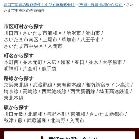
川口市周辺の収益物件｜えびす家株式会社
>
(売買・投資)地域から探す
>
さい
たま市中央区の売買物件
市区町村から探す
川口市
/
さいたま市浦和区
/
所沢市
/
流山市
/
さいたま市南区
/
上尾市
/
草加市
/
八王子市
/
さいたま市中央区
/
入間市
町名から探す
本町西
/
並木元町
/
末広
/
領家
/
春日
/
並木
/
大字原市
/
明神町
/
片倉町
/
鹿手袋
路線から探す
京浜東北線
/
武蔵野線
/
東海道本線
/
湘南新宿ライン高海
/
埼京線
/
高崎線
/
西武池袋線
/
西武新宿線
/
埼玉高速鉄道
/
東北本線
駅から探す
川口元郷
/
北浦和
/
与野本町
/
東浦和
/
さいたま新都心
/
秋津
/
蕨
/
武蔵浦和
/
北与野
/
入間市