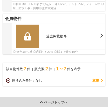
◎利回り8.81％ ◎駅まで徒歩10分 ◎2階テナントフルリフォーム中 ◎
屋上防水工事・共用部塗装実施済
会員物件
過去掲載物件
◎R5年築RC造 ◎利回り5.20％ ◎駅まで徒歩10分
7
2
1～7
該当物件数
件
販売数
件
件を表示
変更
絞り込み条件：
なし
ページトップへ