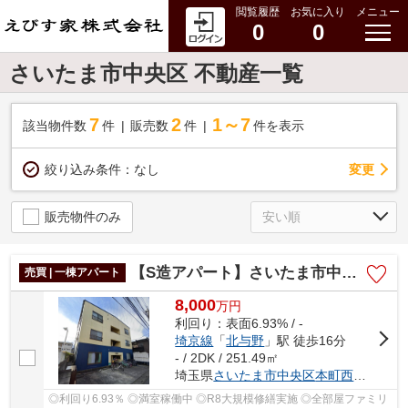
閲覧履歴
お気に入り
メニュー
0
0
さいたま市中央区 不動産一覧
7
2
1～7
該当物件数
件
販売数
件
件を表示
変更
絞り込み条件：
なし
販売物件のみ
【S造アパート】さいたま市中央区本町西４丁目
売買 | 一棟アパート
8,000
万
円
利回り：表面6.93% / -
埼京線
「
北与野
」駅 徒歩16分
- / 2DK / 251.49㎡
埼玉県
さいたま市中央区
本町西
４丁目
◎利回り6.93％ ◎満室稼働中 ◎R8大規模修繕実施 ◎全部屋ファミリ