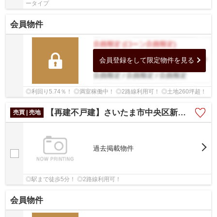
ータイプ
会員物件
会員登録をして限定物件を見る
◎利回り5.74％！ ◎満室稼働中！ ◎2路線利用可！ ◎土地260坪超！
【再建不戸建】さいたま市中央区新中里５丁目
売買 | 売地
過去掲載物件
◎駅まで徒歩5分！ ◎2路線利用可！
会員物件