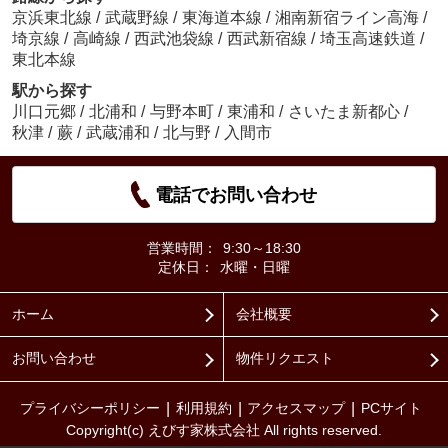
京浜東北線
/
武蔵野線
/
東海道本線
/
湘南新宿ライン高海
/
埼京線
/
高崎線
/
西武池袋線
/
西武新宿線
/
埼玉高速鉄道
/
東北本線
駅から探す
川口元郷
/
北浦和
/
与野本町
/
東浦和
/
さいたま新都心
/
秋津
/
蕨
/
武蔵浦和
/
北与野
/
入間市
電話でお問い合わせ
営業時間：
9:30～18:30
定休日：
水曜・日曜
ホーム
会社概要
お問い合わせ
物件リクエスト
プライバシーポリシー
利用規約
アクセスマップ
PCサイト
Copyright(c) えびす家株式会社 All rights reserved.