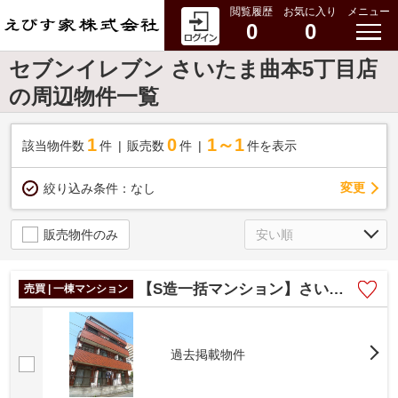
閲覧履歴
お気に入り
メニュー
0
0
セブンイレブン さいたま曲本5丁目店
の周辺物件一覧
1
0
1～1
該当物件数
件
販売数
件
件を表示
変更
絞り込み条件：
なし
販売物件のみ
【S造一括マンション】さいたま市南区曲本５丁目
売買 | 一棟マンション
過去掲載物件