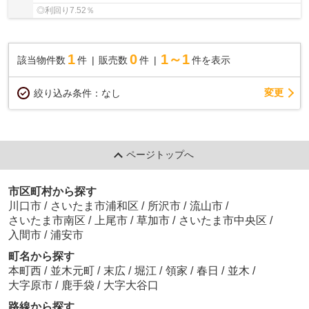
◎利回り7.52％
1
0
1～1
該当物件数
件
販売数
件
件を表示
変更
絞り込み条件：
なし
ページトップへ
市区町村から探す
川口市
/
さいたま市浦和区
/
所沢市
/
流山市
/
さいたま市南区
/
上尾市
/
草加市
/
さいたま市中央区
/
入間市
/
浦安市
町名から探す
本町西
/
並木元町
/
末広
/
堀江
/
領家
/
春日
/
並木
/
大字原市
/
鹿手袋
/
大字大谷口
路線から探す