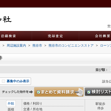
営
社
>
周辺施設案内
>
熊谷市
>
熊谷市のコンビニエンスストア
>
ローソ
件
並び順：
募集中のみ表示
該当
外観
価格 / 利回り
駅徒歩
停歩
交通 / 所在地
面積