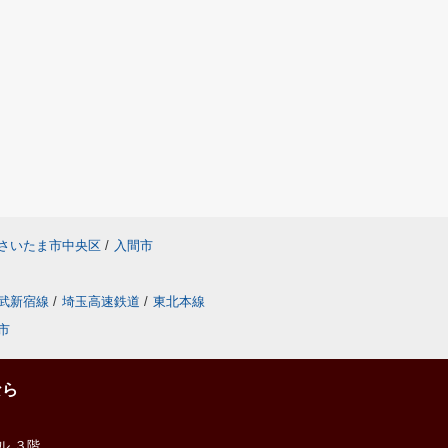
さいたま市中央区
/
入間市
武新宿線
/
埼玉高速鉄道
/
東北本線
市
なら
ル ３階