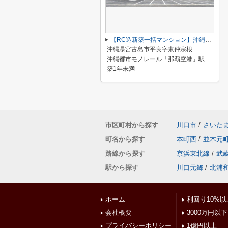
【RC造新築一括マンション】沖縄県宮古島市平良字東仲宗根竹原
沖縄県宮古島市平良字東仲宗根
沖縄都市モノレール「那覇空港」駅
築1年未満
市区町村から探す
川口市
/
さいた
町名から探す
本町西
/
並木元
路線から探す
京浜東北線
/
武
駅から探す
川口元郷
/
北浦
ホーム
利回り10%以
会社概要
3000万円以下
プライバシーポリシー
1億円以上