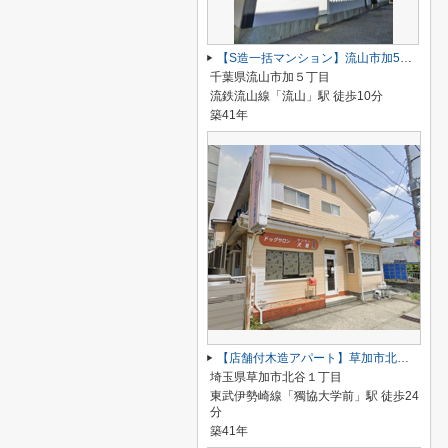
【S造一括マンション】流山市加5丁目
千葉県流山市加５丁目
流鉄流山線「流山」駅 徒歩10分
築41年
【店舗付木造アパート】草加市北谷１丁目
埼玉県草加市北谷１丁目
東武伊勢崎線「獨協大学前」駅 徒歩24
分
築41年