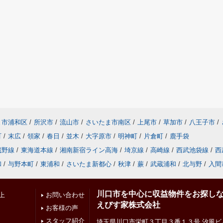
ま市浦和区
/
所沢市
/
流山市
/
さいたま市南区
/
上尾市
/
草加市
/
八王子市
/
町
/
末広
/
領家
/
春日
/
並木
/
大字原市
/
明神町
/
片倉町
/
鹿手袋
蔵野線
/
東海道本線
/
湘南新宿ライン高海
/
埼京線
/
高崎線
/
西武池袋線
/
西
和
/
与野本町
/
東浦和
/
さいたま新都心
/
秋津
/
蕨
/
武蔵浦和
/
北与野
/
入間
川口市を中心に収益物件をお探し
上
お問い合わせ
えびす家株式会社
お客様の声
スタッフ紹介
埼玉県川口市栄町３丁目３番１３号 汐風ビ