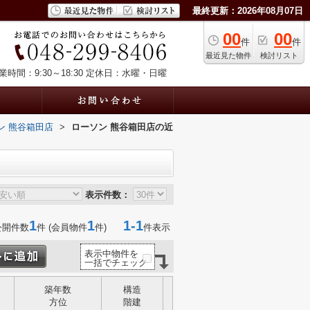
最終更新：2026年08月07日
00
00
件
件
最近見た物件
検討リスト
業時間：9:30～18:30
定休日：水曜・日曜
ン 熊谷箱田店
>
ローソン 熊谷箱田店の近
表示件数：
1
1
1-1
公開件数
件 (会員物件
件)
件表示
表示中物件を
一括でチェック
築年数
構造
方位
階建