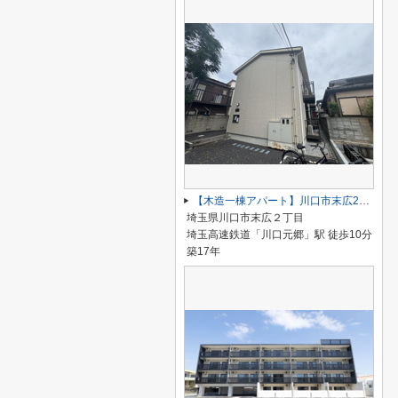
【木造一棟アパート】川口市末広2丁目
埼玉県川口市末広２丁目
埼玉高速鉄道「川口元郷」駅 徒歩10分
築17年