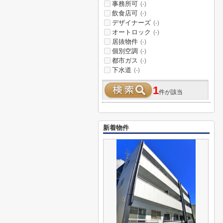
事務所可
(-)
飲食店可
(-)
デザイナーズ
(-)
オートロック
(-)
居抜物件
(-)
個別空調
(-)
都市ガス
(-)
下水道
(-)
1
件が該当
新着物件