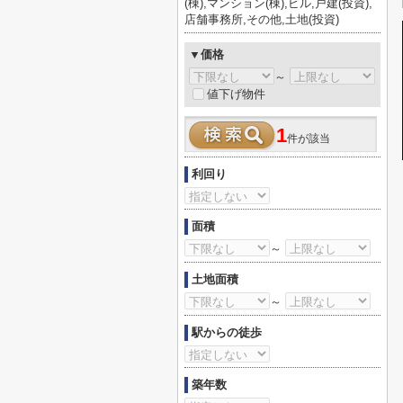
(棟),マンション(棟),ビル,戸建(投資),
店舗事務所,その他,土地(投資)
▼価格
～
値下げ物件
1
件が該当
利回り
面積
～
土地面積
～
駅からの徒歩
築年数