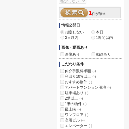
1
件が該当
情報公開日
指定しない
本日
3日以内
1週間以内
画像・動画あり
画像あり
動画あり
こだわり条件
仲介手数料半額
(-)
利回り10%以上
(-)
おすすめ物件
(-)
アパートマンション用地
(-)
駐車場あり
(-)
2階以上
(-)
1階の物件
(-)
最上階
(-)
ワンフロア
(-)
高層ビル
(-)
エレベーター
(-)