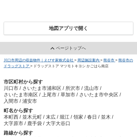
地図アプリで開く
ページトップへ
川口市周辺の収益物件｜えびす家株式会社
>
周辺施設案内
>
熊谷市
>
熊谷市の
ドラッグストア
>
ドラッグストア マツモトキヨシ かごはら南店
市区町村から探す
川口市
/
さいたま市浦和区
/
所沢市
/
流山市
/
さいたま市南区
/
上尾市
/
草加市
/
さいたま市中央区
/
入間市
/
浦安市
町名から探す
本町西
/
並木元町
/
末広
/
堀江
/
領家
/
春日
/
並木
/
大字原市
/
鹿手袋
/
大字大谷口
路線から探す