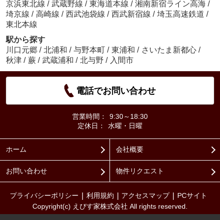
京浜東北線
/
武蔵野線
/
東海道本線
/
湘南新宿ライン高海
/
埼京線
/
高崎線
/
西武池袋線
/
西武新宿線
/
埼玉高速鉄道
/
東北本線
駅から探す
川口元郷
/
北浦和
/
与野本町
/
東浦和
/
さいたま新都心
/
秋津
/
蕨
/
武蔵浦和
/
北与野
/
入間市
電話でお問い合わせ
営業時間：
9:30～18:30
定休日：
水曜・日曜
ホーム
会社概要
お問い合わせ
物件リクエスト
プライバシーポリシー
利用規約
アクセスマップ
PCサイト
Copyright(c) えびす家株式会社 All rights reserved.