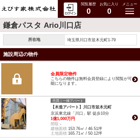
閲覧履歴
お気に入り
メニュー
0
0
鎌倉パスタ Ario川口店
所在地
埼玉県川口市並木元町1-79
施設周辺の物件
会員限定物件
こちらの物件は無料会員登録により閲覧が可
能になります。
売買｜一棟アパート
【木造アパート】川口市並木元町
京浜東北線「川口」駅 徒歩10分
1億1,000万円
間取:
-
建物面積:
153.76㎡ / 46.51坪
土地面積:
165.71㎡ / 50.12坪