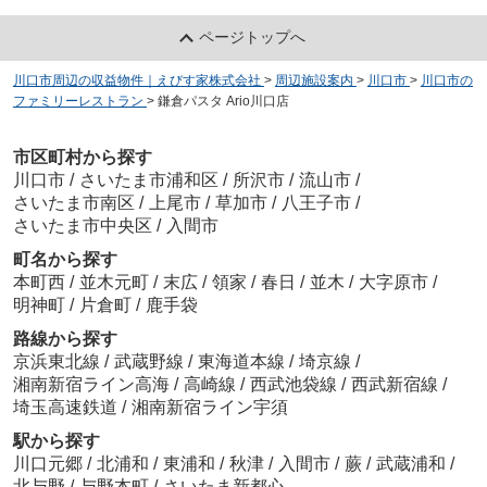
ページトップへ
川口市周辺の収益物件｜えびす家株式会社
>
周辺施設案内
>
川口市
>
川口市の
ファミリーレストラン
>
鎌倉パスタ Ario川口店
市区町村から探す
川口市
/
さいたま市浦和区
/
所沢市
/
流山市
/
さいたま市南区
/
上尾市
/
草加市
/
八王子市
/
さいたま市中央区
/
入間市
町名から探す
本町西
/
並木元町
/
末広
/
領家
/
春日
/
並木
/
大字原市
/
明神町
/
片倉町
/
鹿手袋
路線から探す
京浜東北線
/
武蔵野線
/
東海道本線
/
埼京線
/
湘南新宿ライン高海
/
高崎線
/
西武池袋線
/
西武新宿線
/
埼玉高速鉄道
/
湘南新宿ライン宇須
駅から探す
川口元郷
/
北浦和
/
東浦和
/
秋津
/
入間市
/
蕨
/
武蔵浦和
/
北与野
/
与野本町
/
さいたま新都心