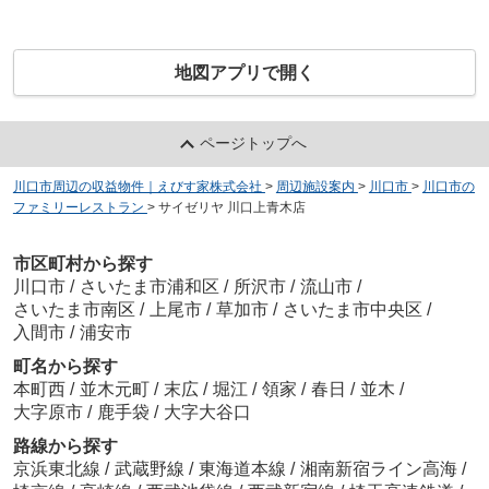
地図アプリで開く
ページトップへ
川口市周辺の収益物件｜えびす家株式会社
>
周辺施設案内
>
川口市
>
川口市の
ファミリーレストラン
>
サイゼリヤ 川口上青木店
市区町村から探す
川口市
/
さいたま市浦和区
/
所沢市
/
流山市
/
さいたま市南区
/
上尾市
/
草加市
/
さいたま市中央区
/
入間市
/
浦安市
町名から探す
本町西
/
並木元町
/
末広
/
堀江
/
領家
/
春日
/
並木
/
大字原市
/
鹿手袋
/
大字大谷口
路線から探す
京浜東北線
/
武蔵野線
/
東海道本線
/
湘南新宿ライン高海
/