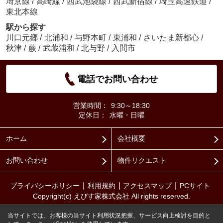
埼京線
/
高崎線
/
西武池袋線
/
西武新宿線
/
埼玉高速鉄道
/
東北本線
駅から探す
川口元郷
/
北浦和
/
与野本町
/
東浦和
/
さいたま新都心
/
秋津
/
蕨
/
武蔵浦和
/
北与野
/
入間市
電話でお問い合わせ
営業時間：
9:30～18:30
定休日：
水曜・日曜
ホーム
会社概要
お問い合わせ
物件リクエスト
プライバシーポリシー
利用規約
アクセスマップ
PCサイト
Copyright(c) えびす家株式会社 All rights reserved.
当サイトでは、お客様の当サイト利用状況把握、サービス向上検討を目的と