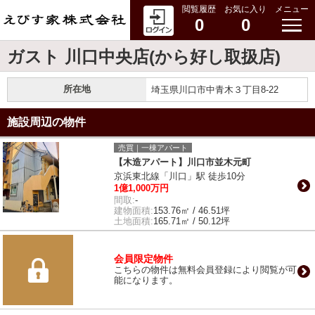
閲覧履歴
お気に入り
メニュー
0
0
ガスト 川口中央店(から好し取扱店)
所在地
埼玉県川口市中青木３丁目8-22
施設周辺の物件
売買｜一棟アパート
【木造アパート】川口市並木元町
京浜東北線「川口」駅 徒歩10分
1億1,000万円
間取:
-
建物面積:
153.76㎡ / 46.51坪
土地面積:
165.71㎡ / 50.12坪
会員限定物件
こちらの物件は無料会員登録により閲覧が可
能になります。