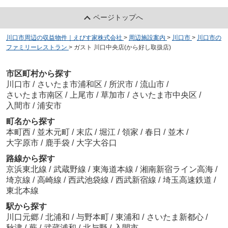
ページトップへ
川口市周辺の収益物件｜えびす家株式会社
>
周辺施設案内
>
川口市
>
川口市の
ファミリーレストラン
>
ガスト 川口中央店(から好し取扱店)
市区町村から探す
川口市
/
さいたま市浦和区
/
所沢市
/
流山市
/
さいたま市南区
/
上尾市
/
草加市
/
さいたま市中央区
/
入間市
/
浦安市
町名から探す
本町西
/
並木元町
/
末広
/
堀江
/
領家
/
春日
/
並木
/
大字原市
/
鹿手袋
/
大字大谷口
路線から探す
京浜東北線
/
武蔵野線
/
東海道本線
/
湘南新宿ライン高海
/
埼京線
/
高崎線
/
西武池袋線
/
西武新宿線
/
埼玉高速鉄道
/
東北本線
駅から探す
川口元郷
/
北浦和
/
与野本町
/
東浦和
/
さいたま新都心
/
秋津
/
蕨
/
武蔵浦和
/
北与野
/
入間市