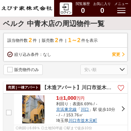
閲覧履歴
お気に入り
メニュー
0
0
ベルク 中青木店の周辺物件一覧
2
2
1～2
該当物件数
件
販売数
件
件を表示
変更
絞り込み条件：
なし
販売物件のみ
【木造アパート】川口市並木元町
売買 | 一棟アパート
1
1,000
億
万
円
利回り：表面6.69% / -
京浜東北線
「
川口
」駅 徒歩10分
- / - / 153.76㎡
埼玉県
川口市
並木元町
◎利回り6.69％ ◎土地50坪超 ◎駅まで徒歩10分