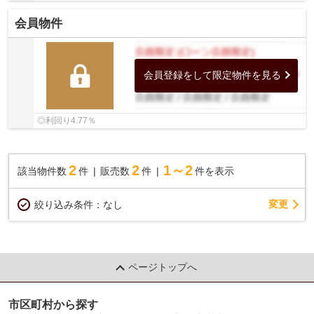
会員物件
会員登録をして限定物件を見る
◎利回り4.77％
2
2
1～2
該当物件数
件
販売数
件
件を表示
変更
絞り込み条件：
なし
ページトップへ
市区町村から探す