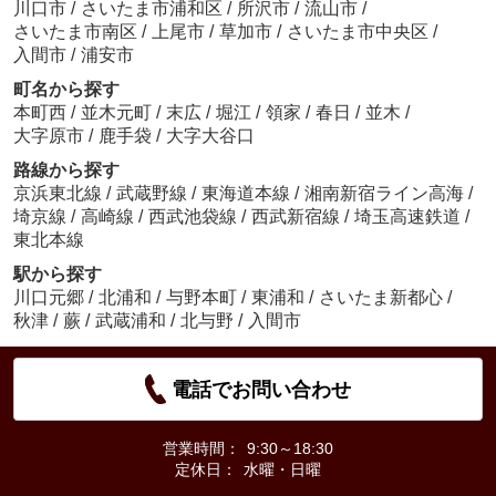
川口市
/
さいたま市浦和区
/
所沢市
/
流山市
/
さいたま市南区
/
上尾市
/
草加市
/
さいたま市中央区
/
入間市
/
浦安市
町名から探す
本町西
/
並木元町
/
末広
/
堀江
/
領家
/
春日
/
並木
/
大字原市
/
鹿手袋
/
大字大谷口
路線から探す
京浜東北線
/
武蔵野線
/
東海道本線
/
湘南新宿ライン高海
/
埼京線
/
高崎線
/
西武池袋線
/
西武新宿線
/
埼玉高速鉄道
/
東北本線
駅から探す
川口元郷
/
北浦和
/
与野本町
/
東浦和
/
さいたま新都心
/
秋津
/
蕨
/
武蔵浦和
/
北与野
/
入間市
電話でお問い合わせ
営業時間：
9:30～18:30
定休日：
水曜・日曜