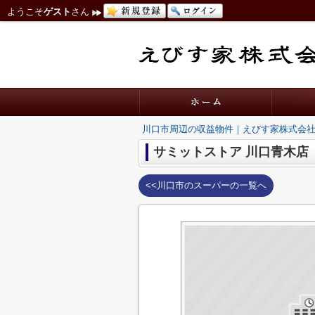
ようこそ
ゲスト
さん
川口市周辺の収益物件｜えびす家株式会
サミットストア 川口青木店
<<川口市のスーパーの一覧へ