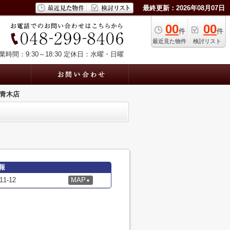
最終更新：2026年08月07日
00
00
件
件
最近見た物件
検討リスト
業時間：9:30～18:30
定休日：水曜・日曜
口青木店
報
-12
MAP
▼