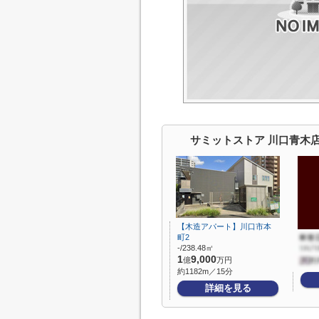
サミットストア 川口青木
【木造アパート】川口市本
町2
-/238.48㎡
1
9,000
億
万円
約1182m／15分
詳細を見る