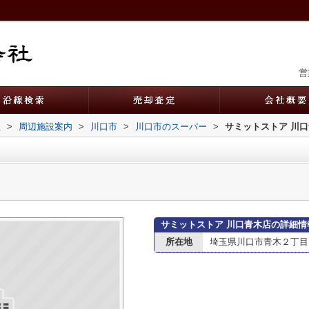
営
社
>
周辺施設案内
>
川口市
>
川口市のスーパー
>
サミットストア 川
サミットストア 川口青木店の詳細情
所在地
埼玉県川口市青木２丁目11