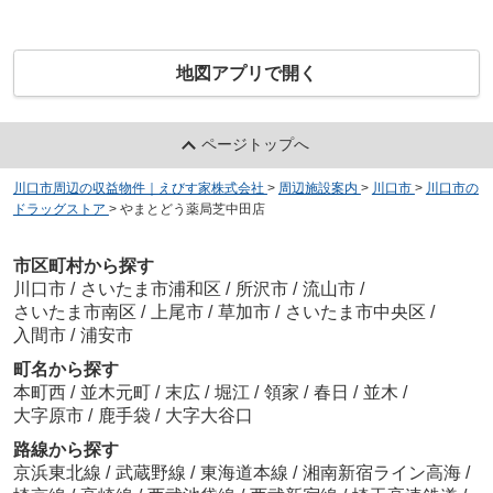
地図アプリで開く
ページトップへ
川口市周辺の収益物件｜えびす家株式会社
>
周辺施設案内
>
川口市
>
川口市の
ドラッグストア
>
やまとどう薬局芝中田店
市区町村から探す
川口市
/
さいたま市浦和区
/
所沢市
/
流山市
/
さいたま市南区
/
上尾市
/
草加市
/
さいたま市中央区
/
入間市
/
浦安市
町名から探す
本町西
/
並木元町
/
末広
/
堀江
/
領家
/
春日
/
並木
/
大字原市
/
鹿手袋
/
大字大谷口
路線から探す
京浜東北線
/
武蔵野線
/
東海道本線
/
湘南新宿ライン高海
/