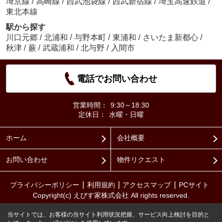
埼京線
/
高崎線
/
西武池袋線
/
西武新宿線
/
埼玉高速鉄道
/
東北本線
駅から探す
川口元郷
/
北浦和
/
与野本町
/
東浦和
/
さいたま新都心
/
秋津
/
蕨
/
武蔵浦和
/
北与野
/
入間市
電話でお問い合わせ
営業時間：
9:30～18:30
定休日：
水曜・日曜
ホーム
会社概要
お問い合わせ
物件リクエスト
プライバシーポリシー
利用規約
アクセスマップ
PCサイト
Copyright(c) えびす家株式会社 All rights reserved.
当サイトでは、お客様の当サイト利用状況把握、サービス向上検討を目的と