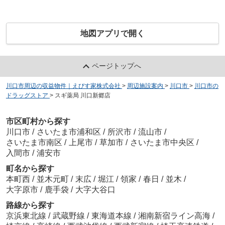
地図アプリで開く
ページトップへ
川口市周辺の収益物件｜えびす家株式会社
>
周辺施設案内
>
川口市
>
川口市の
ドラッグストア
>
スギ薬局 川口新郷店
市区町村から探す
川口市
/
さいたま市浦和区
/
所沢市
/
流山市
/
さいたま市南区
/
上尾市
/
草加市
/
さいたま市中央区
/
入間市
/
浦安市
町名から探す
本町西
/
並木元町
/
末広
/
堀江
/
領家
/
春日
/
並木
/
大字原市
/
鹿手袋
/
大字大谷口
路線から探す
京浜東北線
/
武蔵野線
/
東海道本線
/
湘南新宿ライン高海
/