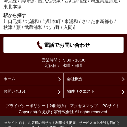
埼京線
/
高崎線
/
西武池袋線
/
西武新宿線
/
埼玉高速鉄道
/
東北本線
駅から探す
川口元郷
/
北浦和
/
与野本町
/
東浦和
/
さいたま新都心
/
秋津
/
蕨
/
武蔵浦和
/
北与野
/
入間市
電話でお問い合わせ
営業時間：
9:30～18:30
定休日：
水曜・日曜
ホーム
会社概要
お問い合わせ
物件リクエスト
プライバシーポリシー
利用規約
アクセスマップ
PCサイト
Copyright(c) えびす家株式会社 All rights reserved.
当サイトでは、お客様の当サイト利用状況把握、サービス向上検討を目的と