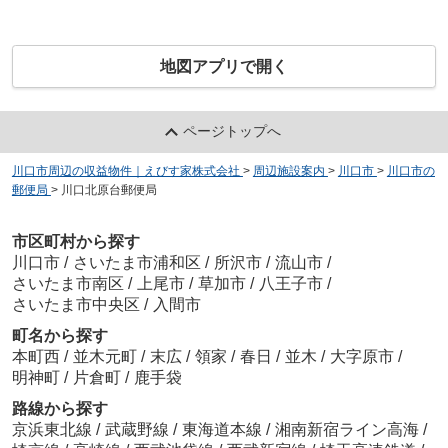
地図アプリで開く
ページトップへ
川口市周辺の収益物件｜えびす家株式会社
>
周辺施設案内
>
川口市
>
川口市の
郵便局
>
川口北原台郵便局
市区町村から探す
川口市
/
さいたま市浦和区
/
所沢市
/
流山市
/
さいたま市南区
/
上尾市
/
草加市
/
八王子市
/
さいたま市中央区
/
入間市
町名から探す
本町西
/
並木元町
/
末広
/
領家
/
春日
/
並木
/
大字原市
/
明神町
/
片倉町
/
鹿手袋
路線から探す
京浜東北線
/
武蔵野線
/
東海道本線
/
湘南新宿ライン高海
/