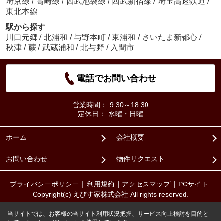
埼京線
/
高崎線
/
西武池袋線
/
西武新宿線
/
埼玉高速鉄道
/
東北本線
駅から探す
川口元郷
/
北浦和
/
与野本町
/
東浦和
/
さいたま新都心
/
秋津
/
蕨
/
武蔵浦和
/
北与野
/
入間市
電話でお問い合わせ
営業時間：
9:30～18:30
定休日：
水曜・日曜
ホーム
会社概要
お問い合わせ
物件リクエスト
プライバシーポリシー
利用規約
アクセスマップ
PCサイト
Copyright(c) えびす家株式会社 All rights reserved.
当サイトでは、お客様の当サイト利用状況把握、サービス向上検討を目的と