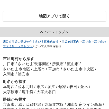
地図アプリで開く
ページトップへ
川口市周辺の収益物件｜えびす家株式会社
>
周辺施設案内
>
深谷市
>
深谷市の
ファミリーレストラン
>
がってん寿司深谷店
市区町村から探す
川口市
/
さいたま市浦和区
/
所沢市
/
流山市
/
さいたま市南区
/
上尾市
/
草加市
/
さいたま市中央区
/
入間市
/
浦安市
町名から探す
本町西
/
並木元町
/
末広
/
堀江
/
領家
/
春日
/
並木
/
大字原市
/
鹿手袋
/
大字大谷口
路線から探す
京浜東北線
/
武蔵野線
/
東海道本線
/
湘南新宿ライン高海
/