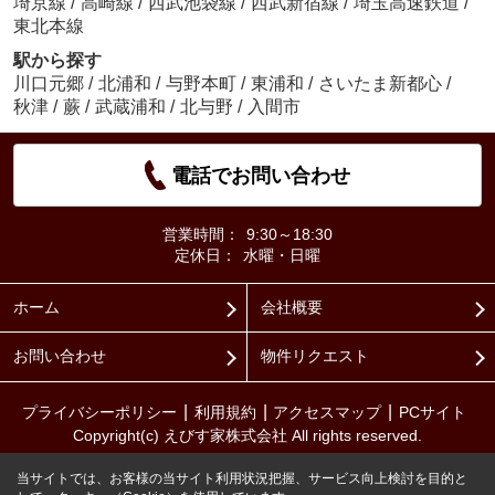
埼京線
/
高崎線
/
西武池袋線
/
西武新宿線
/
埼玉高速鉄道
/
東北本線
駅から探す
川口元郷
/
北浦和
/
与野本町
/
東浦和
/
さいたま新都心
/
秋津
/
蕨
/
武蔵浦和
/
北与野
/
入間市
電話でお問い合わせ
営業時間：
9:30～18:30
定休日：
水曜・日曜
ホーム
会社概要
お問い合わせ
物件リクエスト
プライバシーポリシー
利用規約
アクセスマップ
PCサイト
Copyright(c) えびす家株式会社 All rights reserved.
当サイトでは、お客様の当サイト利用状況把握、サービス向上検討を目的と