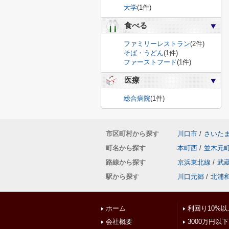
大学
(1件)
食べる
ファミリーレストラン
(2件)
そば・うどん
(1件)
ファーストフード
(1件)
医療
総合病院
(1件)
市区町村から探す
川口市
/
さいた
町名から探す
本町西
/
並木元
路線から探す
京浜東北線
/
武
駅から探す
川口元郷
/
北浦
ホーム
利回り10%以
会社概要
3000万円以下