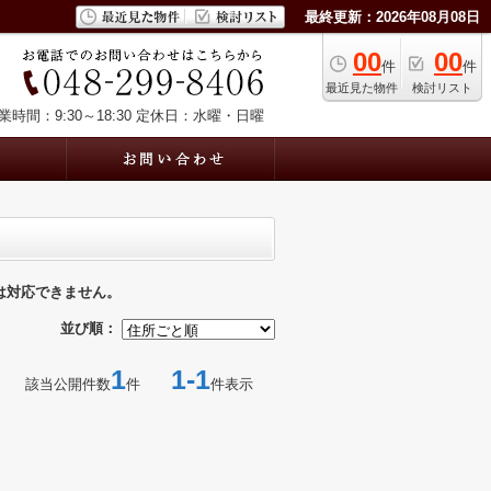
最終更新：2026年08月08日
00
00
件
件
最近見た物件
検討リスト
業時間：9:30～18:30
定休日：水曜・日曜
は対応できません。
並び順：
1
1-1
該当公開件数
件
件表示