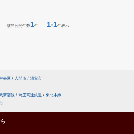
1
1-1
該当公開件数
件
件表示
中央区
/
入間市
/
浦安市
武新宿線
/
埼玉高速鉄道
/
東北本線
市
なら