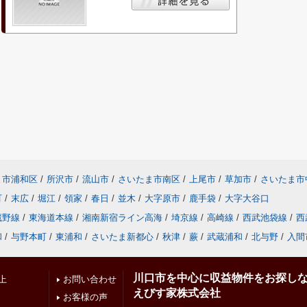
ま市浦和区
/
所沢市
/
流山市
/
さいたま市南区
/
上尾市
/
草加市
/
さいたま市
町
/
末広
/
堀江
/
領家
/
春日
/
並木
/
大字原市
/
鹿手袋
/
大字大谷口
蔵野線
/
東海道本線
/
湘南新宿ライン高海
/
埼京線
/
高崎線
/
西武池袋線
/
西
和
/
与野本町
/
東浦和
/
さいたま新都心
/
秋津
/
蕨
/
武蔵浦和
/
北与野
/
入間
川口市を中心に収益物件をお探し
上
お問い合わせ
えびす家株式会社
お客様の声