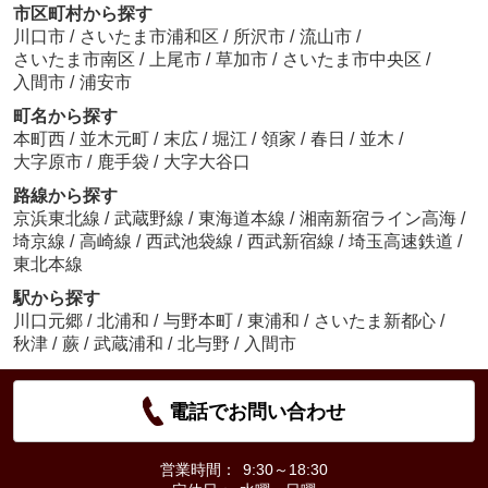
市区町村から探す
川口市
/
さいたま市浦和区
/
所沢市
/
流山市
/
さいたま市南区
/
上尾市
/
草加市
/
さいたま市中央区
/
入間市
/
浦安市
町名から探す
本町西
/
並木元町
/
末広
/
堀江
/
領家
/
春日
/
並木
/
大字原市
/
鹿手袋
/
大字大谷口
路線から探す
京浜東北線
/
武蔵野線
/
東海道本線
/
湘南新宿ライン高海
/
埼京線
/
高崎線
/
西武池袋線
/
西武新宿線
/
埼玉高速鉄道
/
東北本線
駅から探す
川口元郷
/
北浦和
/
与野本町
/
東浦和
/
さいたま新都心
/
秋津
/
蕨
/
武蔵浦和
/
北与野
/
入間市
電話でお問い合わせ
営業時間：
9:30～18:30