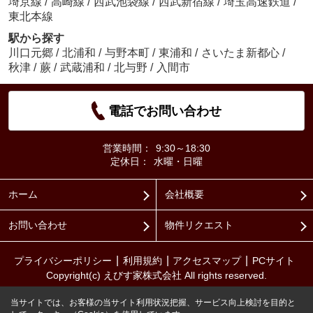
埼京線
/
高崎線
/
西武池袋線
/
西武新宿線
/
埼玉高速鉄道
/
東北本線
駅から探す
川口元郷
/
北浦和
/
与野本町
/
東浦和
/
さいたま新都心
/
秋津
/
蕨
/
武蔵浦和
/
北与野
/
入間市
電話でお問い合わせ
営業時間：
9:30～18:30
定休日：
水曜・日曜
ホーム
会社概要
お問い合わせ
物件リクエスト
プライバシーポリシー
利用規約
アクセスマップ
PCサイト
Copyright(c) えびす家株式会社 All rights reserved.
当サイトでは、お客様の当サイト利用状況把握、サービス向上検討を目的と