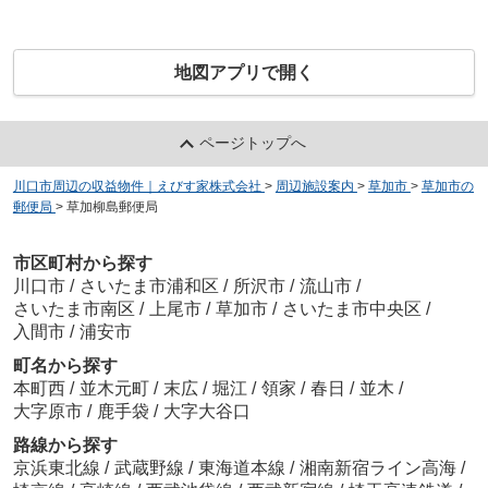
地図アプリで開く
ページトップへ
川口市周辺の収益物件｜えびす家株式会社
>
周辺施設案内
>
草加市
>
草加市の
郵便局
>
草加柳島郵便局
市区町村から探す
川口市
/
さいたま市浦和区
/
所沢市
/
流山市
/
さいたま市南区
/
上尾市
/
草加市
/
さいたま市中央区
/
入間市
/
浦安市
町名から探す
本町西
/
並木元町
/
末広
/
堀江
/
領家
/
春日
/
並木
/
大字原市
/
鹿手袋
/
大字大谷口
路線から探す
京浜東北線
/
武蔵野線
/
東海道本線
/
湘南新宿ライン高海
/