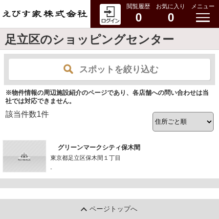
閲覧履歴
お気に入り
メニュー
0
0
足立区のショッピングセンター
スポットを絞り込む
※物件情報の周辺施設紹介のページであり、各店舗への問い合わせは当
社では対応できません。
該当件数
1
件
グリーンマークシティ保木間
東京都足立区保木間１丁目
-
ページトップへ