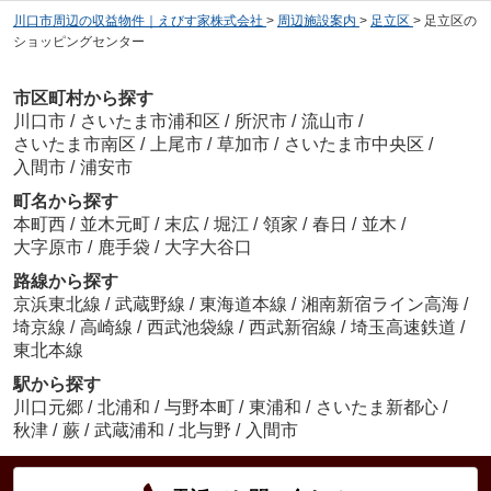
川口市周辺の収益物件｜えびす家株式会社
>
周辺施設案内
>
足立区
>
足立区の
ショッピングセンター
市区町村から探す
川口市
/
さいたま市浦和区
/
所沢市
/
流山市
/
さいたま市南区
/
上尾市
/
草加市
/
さいたま市中央区
/
入間市
/
浦安市
町名から探す
本町西
/
並木元町
/
末広
/
堀江
/
領家
/
春日
/
並木
/
大字原市
/
鹿手袋
/
大字大谷口
路線から探す
京浜東北線
/
武蔵野線
/
東海道本線
/
湘南新宿ライン高海
/
埼京線
/
高崎線
/
西武池袋線
/
西武新宿線
/
埼玉高速鉄道
/
東北本線
駅から探す
川口元郷
/
北浦和
/
与野本町
/
東浦和
/
さいたま新都心
/
秋津
/
蕨
/
武蔵浦和
/
北与野
/
入間市