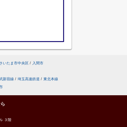
さいたま市中央区
/
入間市
武新宿線
/
埼玉高速鉄道
/
東北本線
市
なら
ル ３階