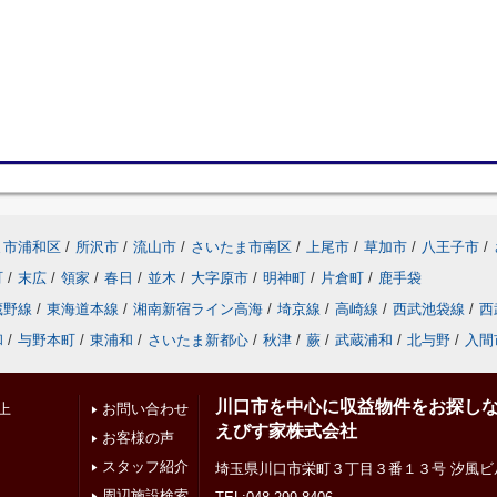
ま市浦和区
/
所沢市
/
流山市
/
さいたま市南区
/
上尾市
/
草加市
/
八王子市
/
町
/
末広
/
領家
/
春日
/
並木
/
大字原市
/
明神町
/
片倉町
/
鹿手袋
蔵野線
/
東海道本線
/
湘南新宿ライン高海
/
埼京線
/
高崎線
/
西武池袋線
/
西
和
/
与野本町
/
東浦和
/
さいたま新都心
/
秋津
/
蕨
/
武蔵浦和
/
北与野
/
入間
川口市を中心に収益物件をお探し
上
お問い合わせ
えびす家株式会社
お客様の声
スタッフ紹介
埼玉県川口市栄町３丁目３番１３号 汐風ビ
周辺施設検索