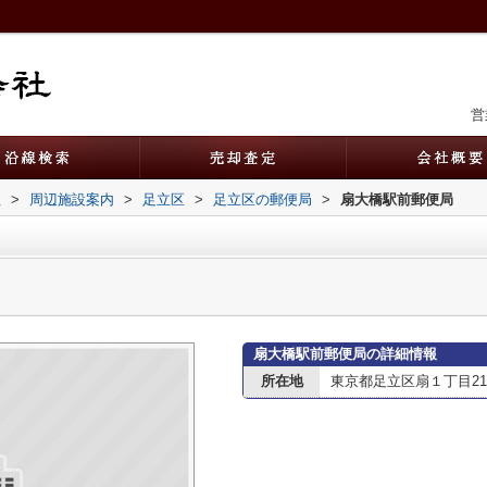
営
社
>
周辺施設案内
>
足立区
>
足立区の郵便局
>
扇大橋駅前郵便局
扇大橋駅前郵便局の詳細情報
所在地
東京都足立区扇１丁目21-