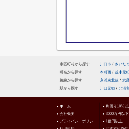
市区町村から探す
川口市
/
さいた
町名から探す
本町西
/
並木元
路線から探す
京浜東北線
/
武
駅から探す
川口元郷
/
北浦
ホーム
利回り10%以
会社概要
3000万円以下
プライバシーポリシー
1億円以上
利用規約
おすすめ物件