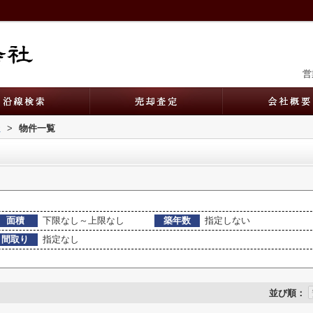
営
社
>
物件一覧
面積
下限なし～上限なし
築年数
指定しない
間取り
指定なし
並び順：