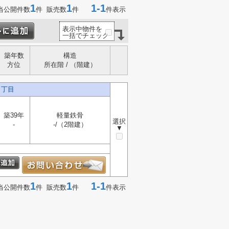
1
1
1-1
当公開件数
件 販売数
件
件表示
表示中物件を
一括でチェック
築年数
構造
方位
所在階 / （階建）
２丁目
築39年
軽量鉄骨
選択
-
-/（2階建）
▼
1
1
1-1
当公開件数
件 販売数
件
件表示