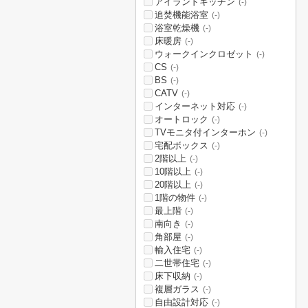
アイランドキッチン
(-)
追焚機能浴室
(-)
浴室乾燥機
(-)
床暖房
(-)
ウォークインクロゼット
(-)
CS
(-)
BS
(-)
CATV
(-)
インターネット対応
(-)
オートロック
(-)
TVモニタ付インターホン
(-)
宅配ボックス
(-)
2階以上
(-)
10階以上
(-)
20階以上
(-)
1階の物件
(-)
最上階
(-)
南向き
(-)
角部屋
(-)
輸入住宅
(-)
二世帯住宅
(-)
床下収納
(-)
複層ガラス
(-)
自由設計対応
(-)