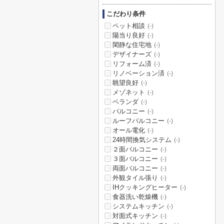
こだわり条件
ペット相談
(-)
陽当り良好
(-)
閑静な住宅地
(-)
デザイナーズ
(-)
リフォーム済
(-)
リノベーション済
(-)
眺望良好
(-)
メゾネット
(-)
ベランダ
(-)
バルコニー
(-)
ルーフバルコニー
(-)
オール電化
(-)
24時間換気システム
(-)
２面バルコニー
(-)
３面バルコニー
(-)
両面バルコニー
(-)
外観タイル張り
(-)
IHクッキングヒーター
(-)
食器洗い乾燥機
(-)
システムキッチン
(-)
対面式キッチン
(-)