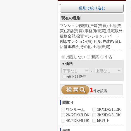
種別で絞り込む
現在の種別
マンション(売買),戸建(売買),土地(売
買),店舗(売買),事務所(売買),住宅以外
建物全部,投資マンション,アパート
(棟),マンション(棟),ビル,戸建(投資),
店舗事務所,その他,土地(投資)
指定しない
新築
中古
▼価格
～
値下げ物件
1
件が該当
間取り
ワンルーム
1K/1DK/1LDK
2K/2DK/2LDK
3K/3DK/3LDK
4K/4DK/4LDK
5K以上
面積