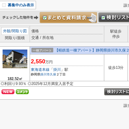
募集中のみ表示
該
外観
/
間取り図
価格
駅徒歩
停歩
交通 / 所在地
間取り/面積
【軽鉄造一棟アパート】静岡県掛川市久保
一棟アパート
2,550
万円
徒歩13分
東海道本線
「
掛川
」駅
静岡県
掛川市
久保
２丁目
182.52㎡
◎利回り9.93％ ◎2025年12月満室入居予定
該