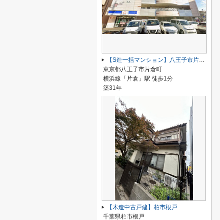
【S造一括マンション】八王子市片倉町
東京都八王子市片倉町
横浜線「片倉」駅 徒歩1分
築31年
【木造中古戸建】柏市根戸
千葉県柏市根戸