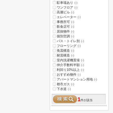
駐車場あり
(-)
ワンフロア
(-)
高層ビル
(-)
エレベーター
(-)
事務所可
(-)
飲食店可
(-)
居抜物件
(-)
個別空調
(-)
バス・トイレ別
(-)
フローリング
(-)
免震構造
(-)
耐震構造
(-)
室内洗濯機置場
(-)
仲介手数料半額
(-)
利回り10%以上
(-)
おすすめ物件
(-)
アパートマンション用地
(-)
都市ガス
(-)
下水道
(-)
1
件が該当