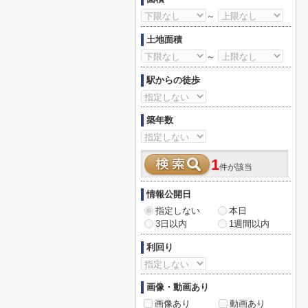
～
土地面積
～
駅からの徒歩
築年数
1
件が該当
情報公開日
指定しない
本日
3日以内
1週間以内
利回り
画像・動画あり
画像あり
動画あり