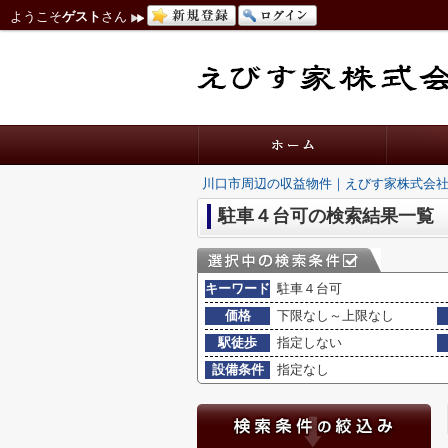
ようこそ
ゲスト
さん
川口市周辺の収益物件｜えびす家株式会
駐車４台可の検索結果一覧
キーワード
駐車４台可
価格
下限なし～上限なし
駅徒歩
指定しない
設備条件
指定なし