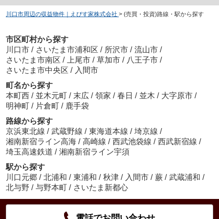
川口市周辺の収益物件｜えびす家株式会社
>
(売買・投資)路線・駅から探す
市区町村から探す
川口市
/
さいたま市浦和区
/
所沢市
/
流山市
/
さいたま市南区
/
上尾市
/
草加市
/
八王子市
/
さいたま市中央区
/
入間市
町名から探す
本町西
/
並木元町
/
末広
/
領家
/
春日
/
並木
/
大字原市
/
明神町
/
片倉町
/
鹿手袋
路線から探す
京浜東北線
/
武蔵野線
/
東海道本線
/
埼京線
/
湘南新宿ライン高海
/
高崎線
/
西武池袋線
/
西武新宿線
/
埼玉高速鉄道
/
湘南新宿ライン宇須
駅から探す
川口元郷
/
北浦和
/
東浦和
/
秋津
/
入間市
/
蕨
/
武蔵浦和
/
北与野
/
与野本町
/
さいたま新都心
電話でお問い合わせ