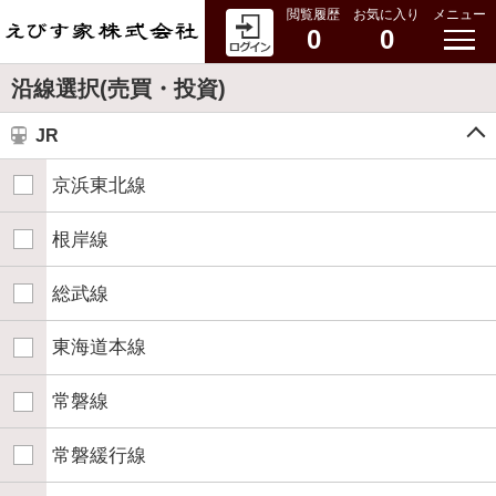
閲覧履歴
お気に入り
メニュー
0
0
沿線選択(売買・投資)
JR
京浜東北線
根岸線
総武線
東海道本線
常磐線
常磐緩行線