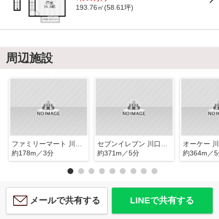
193.76㎡(58.61坪)
周辺施設
ファミリーマート 川口十二月田店
セブンイレブン 川口末広1丁目店
オーケー 
約178m／3分
約371m／5分
約364m／
メールで共有する
LINEで共有する