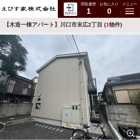
閲覧履歴
お気に入り
メニュー
1
0
【木造一棟アパート】川口市末広2丁目 (
1
物件)