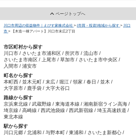
ページトップへ
川口市周辺の収益物件｜えびす家株式会社
>
(売買・投資)地域から探す
>
川口
市
>
【木造一棟アパート】川口市末広2丁目
市区町村から探す
川口市
/
さいたま市浦和区
/
所沢市
/
流山市
/
さいたま市南区
/
上尾市
/
草加市
/
さいたま市中央区
/
入間市
/
浦安市
町名から探す
本町西
/
並木元町
/
末広
/
堀江
/
領家
/
春日
/
並木
/
大字原市
/
鹿手袋
/
大字大谷口
路線から探す
京浜東北線
/
武蔵野線
/
東海道本線
/
湘南新宿ライン高海
/
埼京線
/
高崎線
/
西武池袋線
/
西武新宿線
/
埼玉高速鉄道
/
東北本線
駅から探す
川口元郷
/
北浦和
/
与野本町
/
東浦和
/
さいたま新都心
/