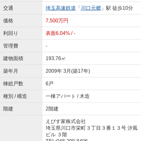
交通
埼玉高速鉄道
「
川口元郷
」駅 徒歩10分
価格
7,500万円
利回り
表面6.04% / -
管理費
-
建物面積
193.76㎡
築年月
2009年 3月(築17年)
棟総戸数
6戸
種別 / 構造
一棟アパート / 木造
階建
2階建
えびす家株式会社
埼玉県川口市栄町３丁目３番１３号 汐風
ビル ３階