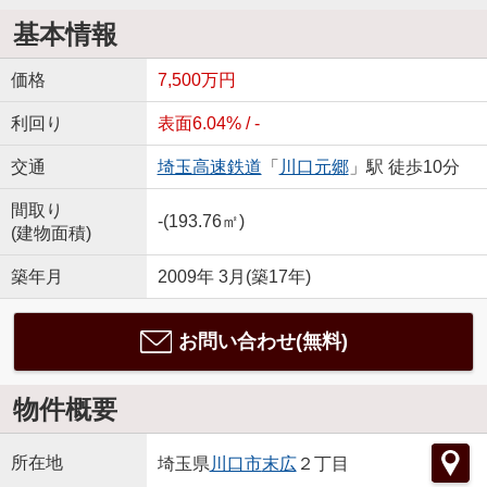
基本情報
価格
7,500万円
利回り
表面6.04% / -
交通
埼玉高速鉄道
「
川口元郷
」駅 徒歩10分
間取り
-(193.76㎡)
(建物面積)
築年月
2009年 3月(築17年)
お問い合わせ(無料)
物件概要
所在地
埼玉県
川口市
末広
２丁目