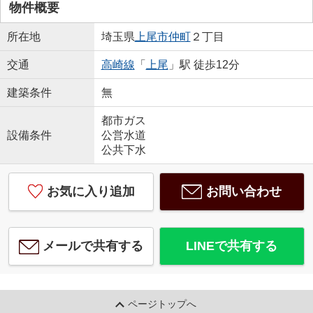
物件概要
所在地
埼玉県
上尾市
仲町
２丁目
交通
高崎線
「
上尾
」駅 徒歩12分
建築条件
無
都市ガス
設備条件
公営水道
公共下水
お気に入り追加
お問い合わせ
メールで共有する
LINEで共有する
ページトップへ