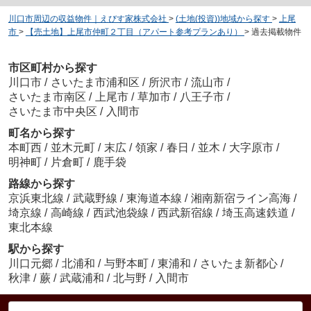
川口市周辺の収益物件｜えびす家株式会社
>
(土地(投資))地域から探す
>
上尾
市
>
【売土地】上尾市仲町２丁目（アパート参考プランあり）
>
過去掲載物件
市区町村から探す
川口市
/
さいたま市浦和区
/
所沢市
/
流山市
/
さいたま市南区
/
上尾市
/
草加市
/
八王子市
/
さいたま市中央区
/
入間市
町名から探す
本町西
/
並木元町
/
末広
/
領家
/
春日
/
並木
/
大字原市
/
明神町
/
片倉町
/
鹿手袋
路線から探す
京浜東北線
/
武蔵野線
/
東海道本線
/
湘南新宿ライン高海
/
埼京線
/
高崎線
/
西武池袋線
/
西武新宿線
/
埼玉高速鉄道
/
東北本線
駅から探す
川口元郷
/
北浦和
/
与野本町
/
東浦和
/
さいたま新都心
/
秋津
/
蕨
/
武蔵浦和
/
北与野
/
入間市