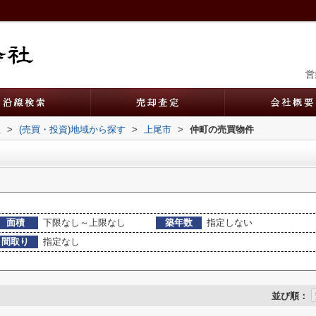
営
社
>
(売買・投資)地域から探す
>
上尾市
>
仲町の売買物件
面積
下限なし～上限なし
築年数
指定しない
間取り
指定なし
並び順：