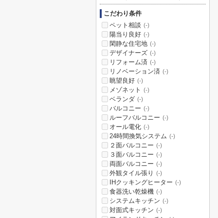
こだわり条件
ペット相談
(-)
陽当り良好
(-)
閑静な住宅地
(-)
デザイナーズ
(-)
リフォーム済
(-)
リノベーション済
(-)
眺望良好
(-)
メゾネット
(-)
ベランダ
(-)
バルコニー
(-)
ルーフバルコニー
(-)
オール電化
(-)
24時間換気システム
(-)
２面バルコニー
(-)
３面バルコニー
(-)
両面バルコニー
(-)
外観タイル張り
(-)
IHクッキングヒーター
(-)
食器洗い乾燥機
(-)
システムキッチン
(-)
対面式キッチン
(-)