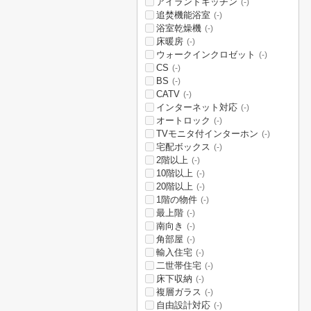
アイランドキッチン
(-)
追焚機能浴室
(-)
浴室乾燥機
(-)
床暖房
(-)
ウォークインクロゼット
(-)
CS
(-)
BS
(-)
CATV
(-)
インターネット対応
(-)
オートロック
(-)
TVモニタ付インターホン
(-)
宅配ボックス
(-)
2階以上
(-)
10階以上
(-)
20階以上
(-)
1階の物件
(-)
最上階
(-)
南向き
(-)
角部屋
(-)
輸入住宅
(-)
二世帯住宅
(-)
床下収納
(-)
複層ガラス
(-)
自由設計対応
(-)