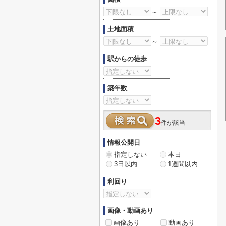
～
土地面積
～
駅からの徒歩
築年数
3
件が該当
情報公開日
指定しない
本日
3日以内
1週間以内
利回り
画像・動画あり
画像あり
動画あり