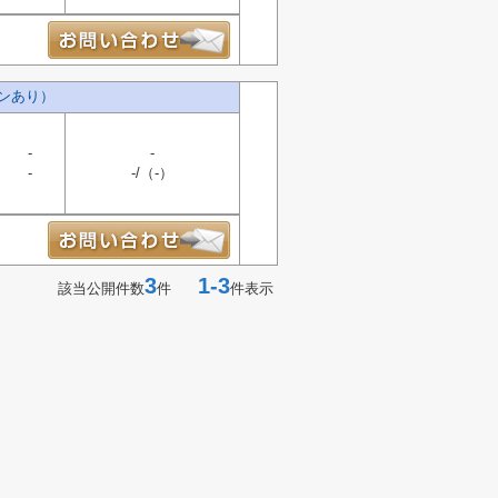
ンあり）
-
-
-
-/（-）
3
1-3
該当公開件数
件
件表示