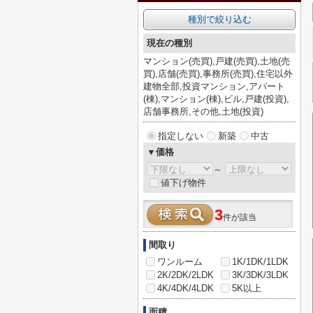
種別で絞り込む
現在の種別
マンション(売買),戸建(売買),土地(売
買),店舗(売買),事務所(売買),住宅以外
建物全部,投資マンション,アパート
(棟),マンション(棟),ビル,戸建(投資),
店舗事務所,その他,土地(投資)
指定しない
新築
中古
▼価格
～
値下げ物件
3
件が該当
間取り
ワンルーム
1K/1DK/1LDK
2K/2DK/2LDK
3K/3DK/3LDK
4K/4DK/4LDK
5K以上
面積