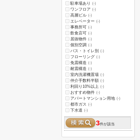
駐車場あり
(-)
ワンフロア
(-)
高層ビル
(-)
エレベーター
(-)
事務所可
(-)
飲食店可
(-)
居抜物件
(-)
個別空調
(-)
バス・トイレ別
(-)
フローリング
(-)
免震構造
(-)
耐震構造
(-)
室内洗濯機置場
(-)
仲介手数料半額
(-)
利回り10%以上
(-)
おすすめ物件
(-)
アパートマンション用地
(-)
都市ガス
(-)
下水道
(-)
3
件が該当