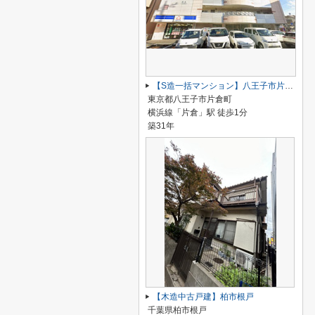
【S造一括マンション】八王子市片倉町
東京都八王子市片倉町
横浜線「片倉」駅 徒歩1分
築31年
【木造中古戸建】柏市根戸
千葉県柏市根戸