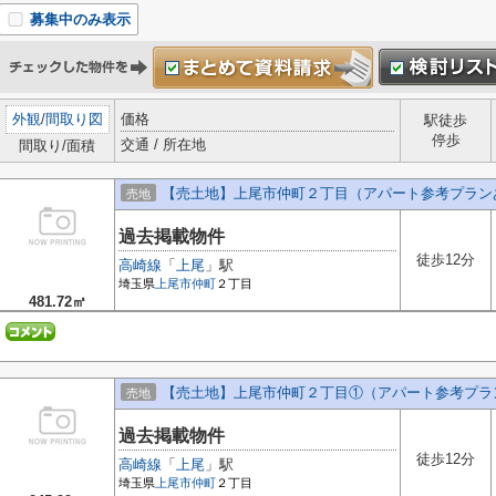
募集中のみ表示
外観
/
間取り図
価格
駅徒歩
停歩
交通 / 所在地
間取り/面積
【売土地】上尾市仲町２丁目（アパート参考プラン
売地
過去掲載物件
徒歩12分
高崎線
「
上尾
」駅
埼玉県
上尾市
仲町
２丁目
481.72㎡
【売土地】上尾市仲町２丁目①（アパート参考プラ
売地
過去掲載物件
徒歩12分
高崎線
「
上尾
」駅
埼玉県
上尾市
仲町
２丁目