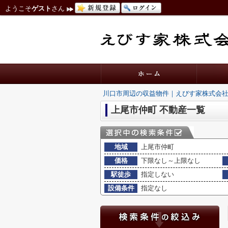
ようこそ
ゲスト
さん
川口市周辺の収益物件｜えびす家株式会
上尾市仲町 不動産一覧
地域
上尾市仲町
価格
下限なし～上限なし
駅徒歩
指定しない
設備条件
指定なし