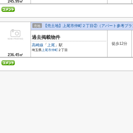
245.99㎡
【売土地】上尾市仲町２丁目②（アパート参考プラ
売地
過去掲載物件
徒歩12分
高崎線
「
上尾
」駅
埼玉県
上尾市
仲町
２丁目
236.45㎡