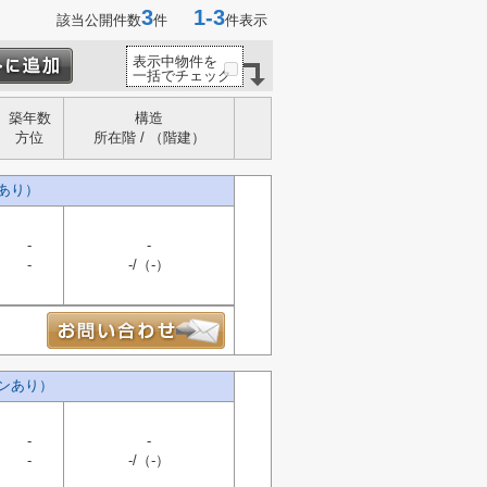
3
1-3
該当公開件数
件
件表示
表示中物件を
一括でチェック
築年数
構造
方位
所在階 / （階建）
あり）
-
-
-
-/（-）
ンあり）
-
-
-
-/（-）