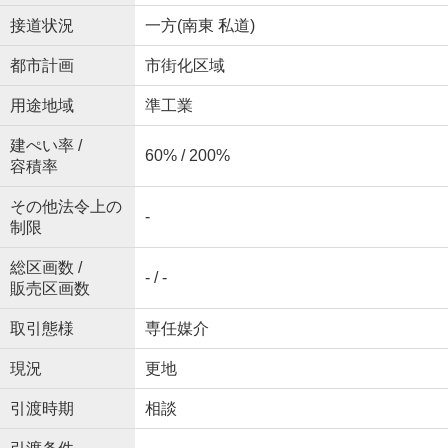
接道状況
一方(南東 私道)
都市計画
市街化区域
用途地域
準工業
建ぺい率 /
60% / 200%
容積率
その他法令上の
-
制限
総区画数 /
- / -
販売区画数
取引態様
専任媒介
現況
更地
引渡時期
相談