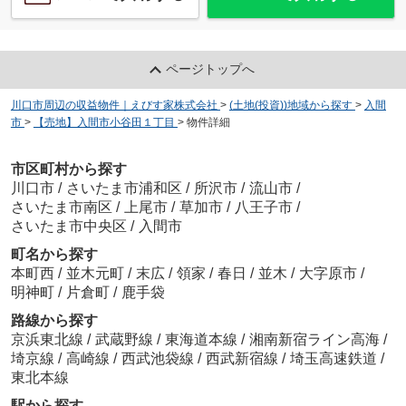
ページトップへ
川口市周辺の収益物件｜えびす家株式会社
>
(土地(投資))地域から探す
>
入間
市
>
【売地】入間市小谷田１丁目
>
物件詳細
市区町村から探す
川口市
/
さいたま市浦和区
/
所沢市
/
流山市
/
さいたま市南区
/
上尾市
/
草加市
/
八王子市
/
さいたま市中央区
/
入間市
町名から探す
本町西
/
並木元町
/
末広
/
領家
/
春日
/
並木
/
大字原市
/
明神町
/
片倉町
/
鹿手袋
路線から探す
京浜東北線
/
武蔵野線
/
東海道本線
/
湘南新宿ライン高海
/
埼京線
/
高崎線
/
西武池袋線
/
西武新宿線
/
埼玉高速鉄道
/
東北本線
駅から探す