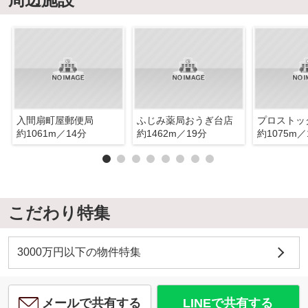
入間扇町屋郵便局
ふじみ薬局おうぎ台店
プロストッ
約1061m／14分
約1462m／19分
約1075m／
こだわり特集
3000万円以下の物件特集
メールで共有する
LINEで共有する