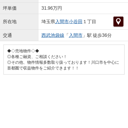
坪単価
31.96万円
所在地
埼玉県
入間市
小谷田
１丁目
交通
西武池袋線
「
入間市
」駅 徒歩36分
◆◇売地物件◇◆
◎各種ご融資、ご相談ください！
◎その他、物件情報多数取り扱っております！川口市を中心に
首都圏で収益物件をご紹介できます！！