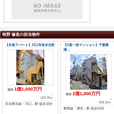
牧野 修造の担当物件
【木造アパート】川口市並木元町
【S造一括マンション】千葉県
浦…
1億1,000万円
価格
2億1,000万円
価格
-
153.76㎡
-
416.16㎡
京浜東北線「川口」駅 徒歩10分
東西線「浦安」駅 徒歩10分