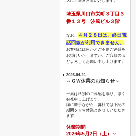
スにて通常営業いたします。
埼玉県川口市栄町３丁目３
番１３号 汐風ビル３階
４月２８日は、終日電
なお、
話回線が利用できません。
お客様には何かとご不便ご迷惑を
お掛けいたしますが、ご容赦のほ
どよろしくお願い申し上げます。
2026-04-24
～ＧＷ休業のお知らせ～
平素は格別のご高配を賜り、厚く
御礼申し上げます。
誠に勝手ながら、弊社では下記の
期間をＧＷ休業とさせていただき
ます。
休業期間
2026
年5月2
日（土）～