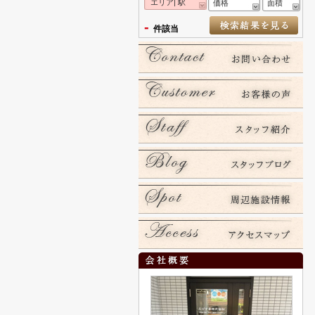
エリア| 駅
価格
面積
-
件該当