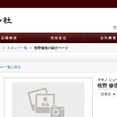
営
社
>
スタッフ一覧
>
牧野修造の紹介ページ
<<一覧に戻る
マキノ シュ
牧野 修
部署名