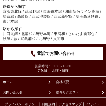
路線から探す
京浜東北線
/
武蔵野線
/
東海道本線
/
湘南新宿ライン高海
/
埼京線
/
高崎線
/
西武池袋線
/
西武新宿線
/
埼玉高速鉄道
/
東北本線
駅から探す
川口元郷
/
北浦和
/
与野本町
/
東浦和
/
さいたま新都心
/
秋津
/
蕨
/
武蔵浦和
/
北与野
/
入間市
電話でお問い合わせ
営業時間：
9:30～18:30
定休日：
水曜・日曜
ホーム
会社概要
お問い合わせ
物件リクエスト
プライバシーポリシー
利用規約
アクセスマップ
PCサイト