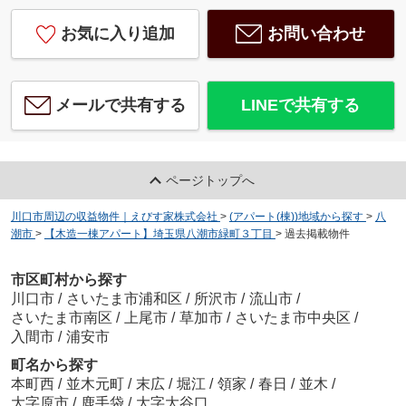
お気に入り追加
お問い合わせ
メールで共有する
LINEで共有する
ページトップへ
川口市周辺の収益物件｜えびす家株式会社
>
(アパート(棟))地域から探す
>
八
潮市
>
【木造一棟アパート】埼玉県八潮市緑町３丁目
>
過去掲載物件
市区町村から探す
川口市
/
さいたま市浦和区
/
所沢市
/
流山市
/
さいたま市南区
/
上尾市
/
草加市
/
さいたま市中央区
/
入間市
/
浦安市
町名から探す
本町西
/
並木元町
/
末広
/
堀江
/
領家
/
春日
/
並木
/
大字原市
/
鹿手袋
/
大字大谷口