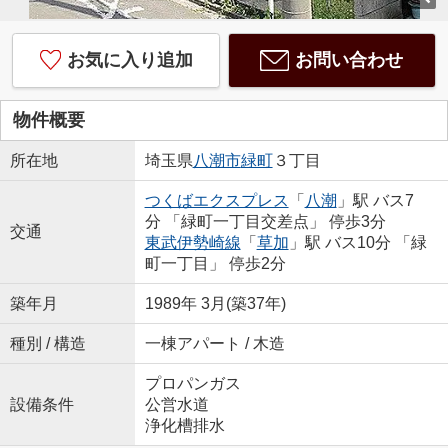
お気に入り追加
お問い合わせ
物件概要
所在地
埼玉県
八潮市
緑町
３丁目
つくばエクスプレス
「
八潮
」駅 バス7
分 「緑町一丁目交差点」 停歩3分
交通
東武伊勢崎線
「
草加
」駅 バス10分 「緑
町一丁目」 停歩2分
築年月
1989年 3月(築37年)
種別 / 構造
一棟アパート / 木造
プロパンガス
設備条件
公営水道
浄化槽排水