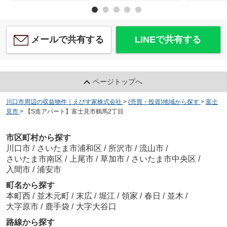
メールで共有する
LINEで共有する
ページトップへ
川口市周辺の収益物件｜えびす家株式会社
>
(売買・投資)地域から探す
>
富士
見市
>
【S造アパート】富士見市鶴馬2丁目
市区町村から探す
川口市
/
さいたま市浦和区
/
所沢市
/
流山市
/
さいたま市南区
/
上尾市
/
草加市
/
さいたま市中央区
/
入間市
/
浦安市
町名から探す
本町西
/
並木元町
/
末広
/
堀江
/
領家
/
春日
/
並木
/
大字原市
/
鹿手袋
/
大字大谷口
路線から探す