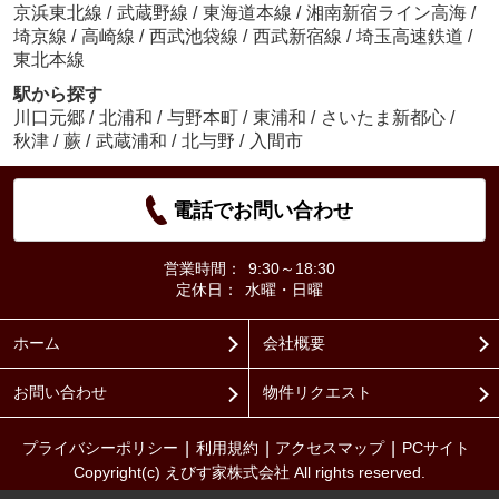
京浜東北線
/
武蔵野線
/
東海道本線
/
湘南新宿ライン高海
/
埼京線
/
高崎線
/
西武池袋線
/
西武新宿線
/
埼玉高速鉄道
/
東北本線
駅から探す
川口元郷
/
北浦和
/
与野本町
/
東浦和
/
さいたま新都心
/
秋津
/
蕨
/
武蔵浦和
/
北与野
/
入間市
電話でお問い合わせ
営業時間：
9:30～18:30
定休日：
水曜・日曜
ホーム
会社概要
お問い合わせ
物件リクエスト
プライバシーポリシー
利用規約
アクセスマップ
PCサイト
Copyright(c) えびす家株式会社 All rights reserved.