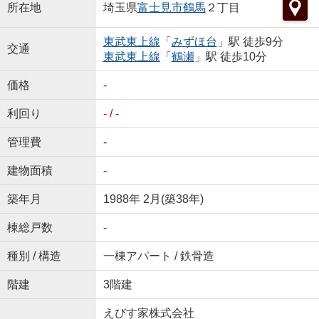
所在地
埼玉県
富士見市
鶴馬
２丁目
東武東上線
「
みずほ台
」駅 徒歩9分
交通
東武東上線
「
鶴瀬
」駅 徒歩10分
価格
-
利回り
- / -
管理費
-
建物面積
-
築年月
1988年 2月(築38年)
棟総戸数
-
種別 / 構造
一棟アパート / 鉄骨造
階建
3階建
えびす家株式会社