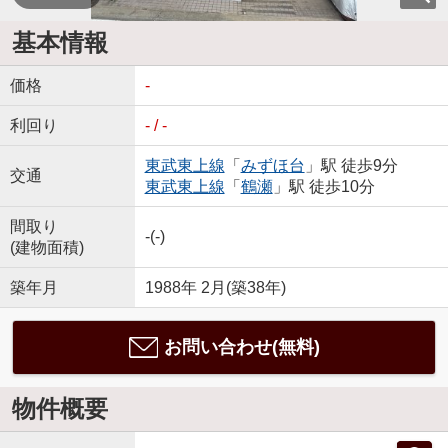
基本情報
価格
-
利回り
- / -
東武東上線
「
みずほ台
」駅 徒歩9分
交通
東武東上線
「
鶴瀬
」駅 徒歩10分
間取り
-(-)
(建物面積)
築年月
1988年 2月(築38年)
お問い合わせ(無料)
物件概要