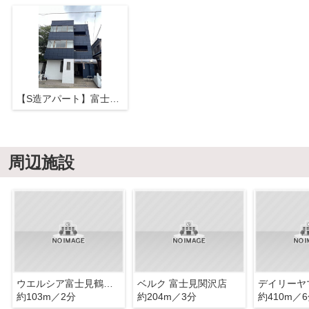
【S造アパート】富士見市鶴馬2丁目
周辺施設
ウエルシア富士見鶴馬店
ベルク 富士見関沢店
約103m／2分
約204m／3分
約410m／