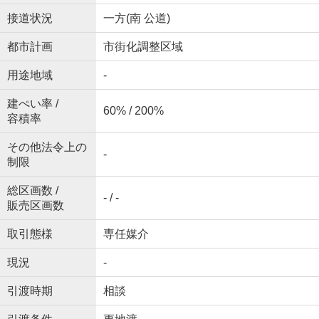
接道状況
一方(南 公道)
都市計画
市街化調整区域
用途地域
-
建ぺい率 /
60% / 200%
容積率
その他法令上の
-
制限
総区画数 /
- / -
販売区画数
取引態様
専任媒介
現況
-
引渡時期
相談