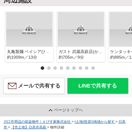
丸亀製麺 ベイシアひだかモール店
ガスト 武蔵高萩店(から好し取扱店)
約1009m／13分
約705m／9分
約885m／1
メールで共有する
LINEで共有する
ページトップへ
川口市周辺の収益物件｜えびす家株式会社
>
(土地(投資))地域から探す
>
日高
市
>
【売土地】日高市高萩
>
物件詳細