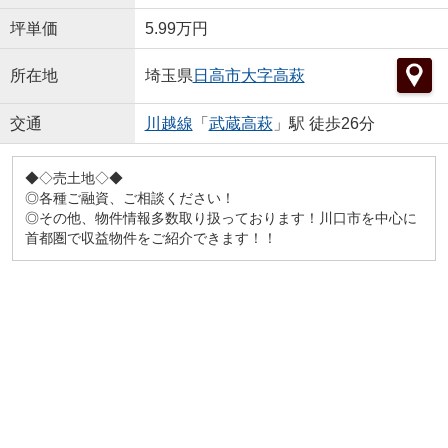
坪単価
5.99万円
所在地
埼玉県
日高市
大字高萩
交通
川越線
「
武蔵高萩
」駅 徒歩26分
◆◇売土地◇◆
◎各種ご融資、ご相談ください！
◎その他、物件情報多数取り扱っております！川口市を中心に
首都圏で収益物件をご紹介できます！！