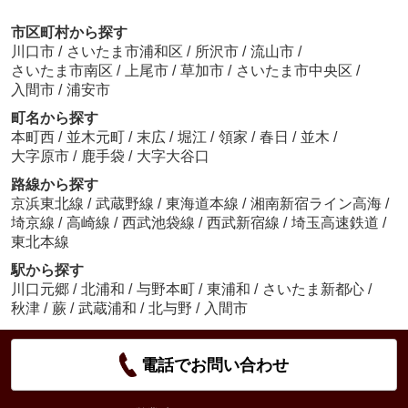
市区町村から探す
川口市
/
さいたま市浦和区
/
所沢市
/
流山市
/
さいたま市南区
/
上尾市
/
草加市
/
さいたま市中央区
/
入間市
/
浦安市
町名から探す
本町西
/
並木元町
/
末広
/
堀江
/
領家
/
春日
/
並木
/
大字原市
/
鹿手袋
/
大字大谷口
路線から探す
京浜東北線
/
武蔵野線
/
東海道本線
/
湘南新宿ライン高海
/
埼京線
/
高崎線
/
西武池袋線
/
西武新宿線
/
埼玉高速鉄道
/
東北本線
駅から探す
川口元郷
/
北浦和
/
与野本町
/
東浦和
/
さいたま新都心
/
秋津
/
蕨
/
武蔵浦和
/
北与野
/
入間市
電話でお問い合わせ