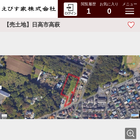
閲覧履歴
お気に入り
メニュー
1
0
【売土地】日高市高萩