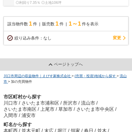
◎利回り7.35％ ◎土地106坪
1
1
1～1
該当物件数
件
販売数
件
件を表示
変更
絞り込み条件：
なし
ページトップへ
川口市周辺の収益物件｜えびす家株式会社
>
(売買・投資)地域から探す
>
流山
市
>
加の売買物件
市区町村から探す
川口市
/
さいたま市浦和区
/
所沢市
/
流山市
/
さいたま市南区
/
上尾市
/
草加市
/
さいたま市中央区
/
入間市
/
浦安市
町名から探す
本町西
/
並木元町
/
末広
/
堀江
/
領家
/
春日
/
並木
/