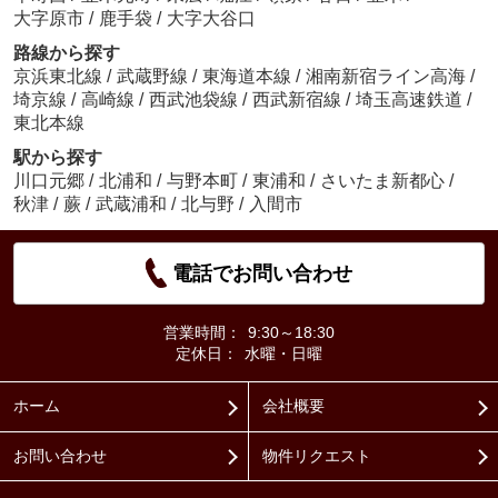
大字原市
/
鹿手袋
/
大字大谷口
路線から探す
京浜東北線
/
武蔵野線
/
東海道本線
/
湘南新宿ライン高海
/
埼京線
/
高崎線
/
西武池袋線
/
西武新宿線
/
埼玉高速鉄道
/
東北本線
駅から探す
川口元郷
/
北浦和
/
与野本町
/
東浦和
/
さいたま新都心
/
秋津
/
蕨
/
武蔵浦和
/
北与野
/
入間市
電話でお問い合わせ
営業時間：
9:30～18:30
定休日：
水曜・日曜
ホーム
会社概要
お問い合わせ
物件リクエスト