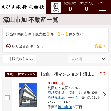
閲覧履歴
お気に入り
メニュー
0
0
流山市加 不動産一覧
1
1
1～1
該当物件数
件
販売数
件
件を表示
変更
絞り込み条件：
なし
販売物件のみ
【S造一括マンション】流山市加5丁目
売買 | 一棟マンション
8,800
万
円
利回り：表面7.35% / -
流鉄流山線
「
流山
」駅 徒歩10分
流鉄流山線
「
平和台
」駅 徒歩18分
- / - / 411.09㎡
千葉県
流山市
加
５丁目