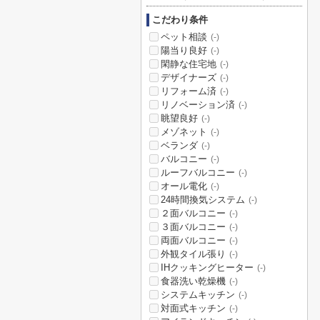
こだわり条件
ペット相談
(-)
陽当り良好
(-)
閑静な住宅地
(-)
デザイナーズ
(-)
リフォーム済
(-)
リノベーション済
(-)
眺望良好
(-)
メゾネット
(-)
ベランダ
(-)
バルコニー
(-)
ルーフバルコニー
(-)
オール電化
(-)
24時間換気システム
(-)
２面バルコニー
(-)
３面バルコニー
(-)
両面バルコニー
(-)
外観タイル張り
(-)
IHクッキングヒーター
(-)
食器洗い乾燥機
(-)
システムキッチン
(-)
対面式キッチン
(-)