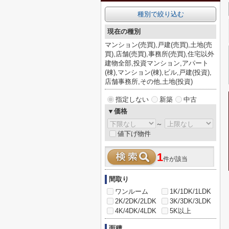
種別で絞り込む
現在の種別
マンション(売買),戸建(売買),土地(売
買),店舗(売買),事務所(売買),住宅以外
建物全部,投資マンション,アパート
(棟),マンション(棟),ビル,戸建(投資),
店舗事務所,その他,土地(投資)
指定しない
新築
中古
▼価格
～
値下げ物件
1
件が該当
間取り
ワンルーム
1K/1DK/1LDK
2K/2DK/2LDK
3K/3DK/3LDK
4K/4DK/4LDK
5K以上
面積