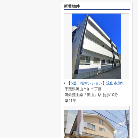
新着物件
【S造一括マンション】流山市加5丁目
千葉県流山市加５丁目
流鉄流山線「流山」駅 徒歩10分
築41年