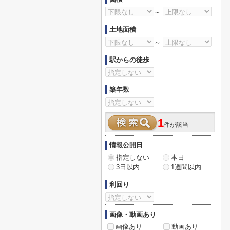
～
土地面積
～
駅からの徒歩
築年数
1
件が該当
情報公開日
指定しない
本日
3日以内
1週間以内
利回り
画像・動画あり
画像あり
動画あり