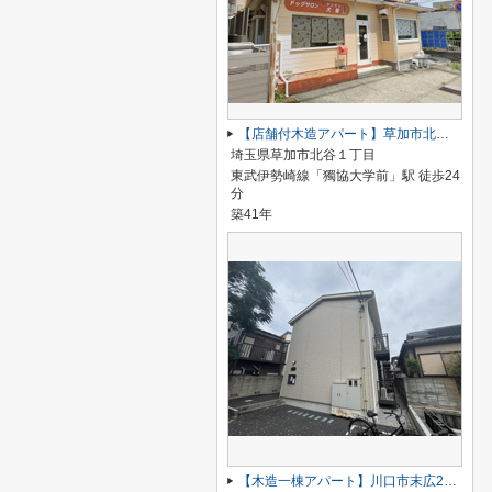
【店舗付木造アパート】草加市北谷１丁目
埼玉県草加市北谷１丁目
東武伊勢崎線「獨協大学前」駅 徒歩24
分
築41年
【木造一棟アパート】川口市末広2丁目