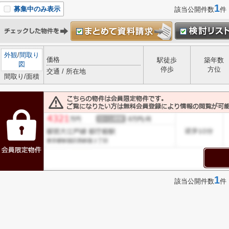
1
募集中のみ表示
該当公開件数
件
外観
/
間取り
価格
駅徒歩
築年数
図
停歩
方位
交通 / 所在地
間取り/面積
1
該当公開件数
件