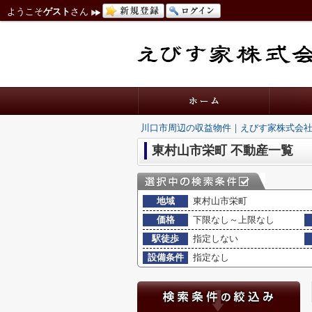
ようこそ
ゲスト
さん
川口市周辺の収益物件｜えびす家株式会
東村山市栄町 不動産一覧
地域
東村山市栄町
価格
下限なし～上限なし
駅徒歩
指定しない
設備条件
指定なし