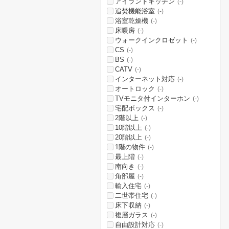
アイランドキッチン
(-)
追焚機能浴室
(-)
浴室乾燥機
(-)
床暖房
(-)
ウォークインクロゼット
(-)
CS
(-)
BS
(-)
CATV
(-)
インターネット対応
(-)
オートロック
(-)
TVモニタ付インターホン
(-)
宅配ボックス
(-)
2階以上
(-)
10階以上
(-)
20階以上
(-)
1階の物件
(-)
最上階
(-)
南向き
(-)
角部屋
(-)
輸入住宅
(-)
二世帯住宅
(-)
床下収納
(-)
複層ガラス
(-)
自由設計対応
(-)