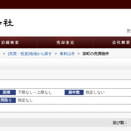
営
社
>
(売買・投資)地域から探す
>
東村山市
>
栄町の売買物件
面積
下限なし～上限なし
築年数
指定しない
間取り
指定なし
並び順：