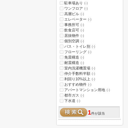
駐車場あり
(-)
ワンフロア
(-)
高層ビル
(-)
エレベーター
(-)
事務所可
(-)
飲食店可
(-)
居抜物件
(-)
個別空調
(-)
バス・トイレ別
(-)
フローリング
(-)
免震構造
(-)
耐震構造
(-)
室内洗濯機置場
(-)
仲介手数料半額
(-)
利回り10%以上
(-)
おすすめ物件
(-)
アパートマンション用地
(-)
都市ガス
(-)
下水道
(-)
1
件が該当