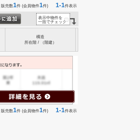
1
1
1-1
 販売数
件 (会員物件
件)
件表示
表示中物件を
一括でチェック
構造
所在階 / （階建）
1
1
1-1
 販売数
件 (会員物件
件)
件表示