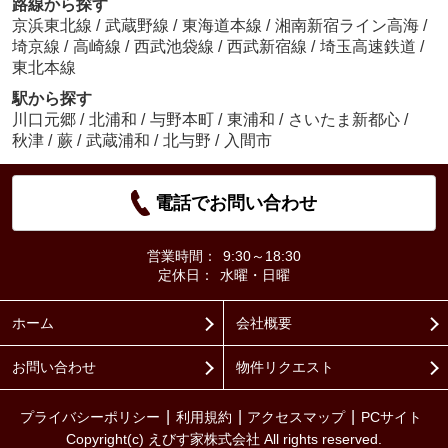
路線から探す
京浜東北線
/
武蔵野線
/
東海道本線
/
湘南新宿ライン高海
/
埼京線
/
高崎線
/
西武池袋線
/
西武新宿線
/
埼玉高速鉄道
/
東北本線
駅から探す
川口元郷
/
北浦和
/
与野本町
/
東浦和
/
さいたま新都心
/
秋津
/
蕨
/
武蔵浦和
/
北与野
/
入間市
電話でお問い合わせ
営業時間：
9:30～18:30
定休日：
水曜・日曜
ホーム
会社概要
お問い合わせ
物件リクエスト
プライバシーポリシー
利用規約
アクセスマップ
PCサイト
Copyright(c) えびす家株式会社 All rights reserved.