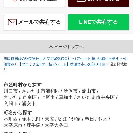
メールで共有する
LINEで共有する
ページトップへ
川口市周辺の収益物件｜えびす家株式会社
>
(アパート(棟))地域から探す
>
横
須賀市
>
【ブロック造2棟一括アパート】横須賀市小矢部３丁目
>
過去掲載物
件
市区町村から探す
川口市
/
さいたま市浦和区
/
所沢市
/
流山市
/
さいたま市南区
/
上尾市
/
草加市
/
さいたま市中央区
/
入間市
/
浦安市
町名から探す
本町西
/
並木元町
/
末広
/
堀江
/
領家
/
春日
/
並木
/
大字原市
/
鹿手袋
/
大字大谷口