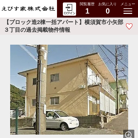
閲覧履歴
お気に入り
メニュー
1
0
【ブロック造2棟一括アパート】横須賀市小矢部
３丁目の過去掲載物件情報