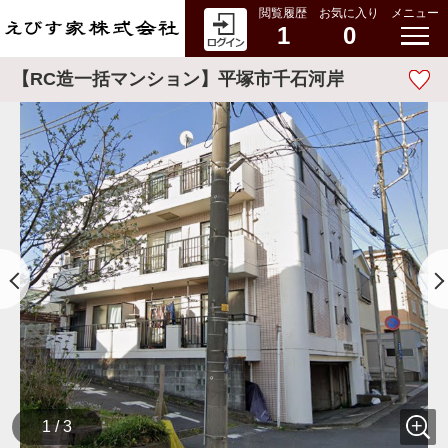
閲覧履歴
お気に入り
メニュー
1
0
【RC造一括マンション】平塚市千石河岸
1 / 3