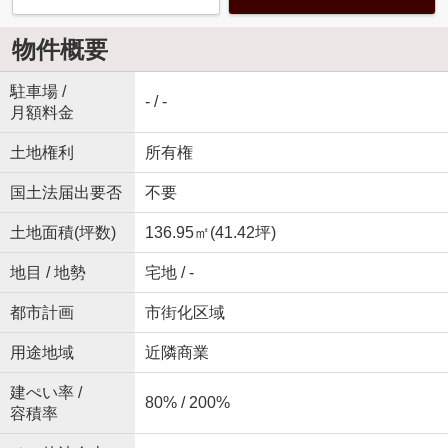
物件概要
駐車場 /
- / -
月額料金
土地権利
所有権
国土法届出要否
不要
土地面積(坪数)
136.95㎡(41.42坪)
地目 / 地勢
宅地 / -
都市計画
市街化区域
用途地域
近隣商業
建ぺい率 /
80% / 200%
容積率