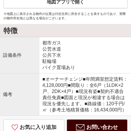
地図アプリで開く
※地図上に表示される物件の位置は付近住所に所在することを表すものであり、実際
の物件所在地とは異なる場合がございます。
特徴
都市ガス
公営水道
設備条件
公共下水
駐輪場
バイク置場あり
■オーナーチェンジ■年間満室想定賃料：
4,128,000円■間取り：全6戸（1LDK×2
戸、2DK×4戸）■現況有姿■契約不適合
備考
責任免責■図面と現況が相違する場合は
現況を優先します。■路線価：120千円/
㎡（参考土地積算価格：16,434,000円）
お気に入り追加
お問い合わせ