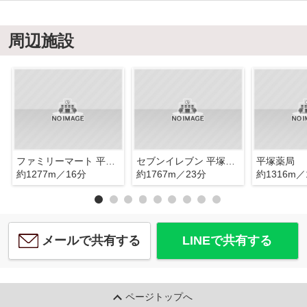
周辺施設
ファミリーマート 平塚袖ケ浜店
セブンイレブン 平塚松風町店
平塚薬局
約1277m／16分
約1767m／23分
約1316m／
メールで共有する
LINEで共有する
ページトップへ