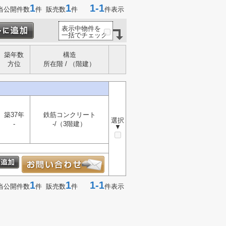
1
1
1-1
当公開件数
件 販売数
件
件表示
表示中物件を
一括でチェック
築年数
構造
方位
所在階 / （階建）
築37年
鉄筋コンクリート
選択
-
-/（3階建）
▼
1
1
1-1
当公開件数
件 販売数
件
件表示