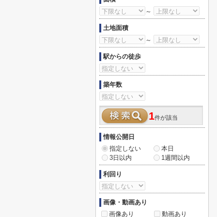
～
土地面積
～
駅からの徒歩
築年数
1
件が該当
情報公開日
指定しない
本日
3日以内
1週間以内
利回り
画像・動画あり
画像あり
動画あり