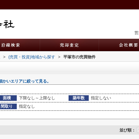
営
社
>
(売買・投資)地域から探す
>
平塚市の売買物件
細かいエリアに絞って見る。
面積
下限なし～上限なし
築年数
指定しない
間取り
指定なし
並び順：