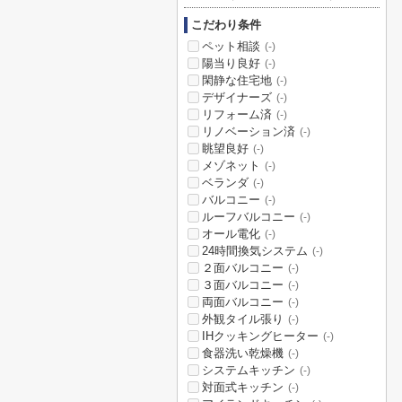
こだわり条件
ペット相談
(-)
陽当り良好
(-)
閑静な住宅地
(-)
デザイナーズ
(-)
リフォーム済
(-)
リノベーション済
(-)
眺望良好
(-)
メゾネット
(-)
ベランダ
(-)
バルコニー
(-)
ルーフバルコニー
(-)
オール電化
(-)
24時間換気システム
(-)
２面バルコニー
(-)
３面バルコニー
(-)
両面バルコニー
(-)
外観タイル張り
(-)
IHクッキングヒーター
(-)
食器洗い乾燥機
(-)
システムキッチン
(-)
対面式キッチン
(-)