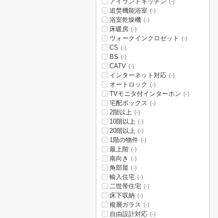
アイランドキッチン
(-)
追焚機能浴室
(-)
浴室乾燥機
(-)
床暖房
(-)
ウォークインクロゼット
(-)
CS
(-)
BS
(-)
CATV
(-)
インターネット対応
(-)
オートロック
(-)
TVモニタ付インターホン
(-)
宅配ボックス
(-)
2階以上
(-)
10階以上
(-)
20階以上
(-)
1階の物件
(-)
最上階
(-)
南向き
(-)
角部屋
(-)
輸入住宅
(-)
二世帯住宅
(-)
床下収納
(-)
複層ガラス
(-)
自由設計対応
(-)