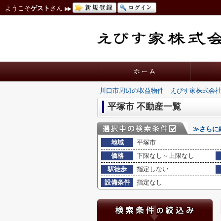
ようこそ
ゲスト
さん
川口市周辺の収益物件｜えびす家株式会
平塚市 不動産一覧
≫さらに
地域
平塚市
価格
下限なし～上限なし
駅徒歩
指定しない
設備条件
指定なし