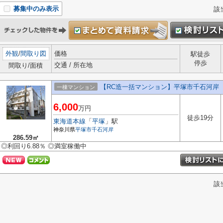
募集中のみ表示
該
外観
/
間取り図
価格
駅徒歩
停歩
交通 / 所在地
間取り/面積
【RC造一括マンション】平塚市千石河岸
一棟マンション
6,000
万円
徒歩19分
東海道本線
「
平塚
」駅
神奈川県
平塚市
千石河岸
286.59㎡
◎利回り6.88％ ◎満室稼働中
該