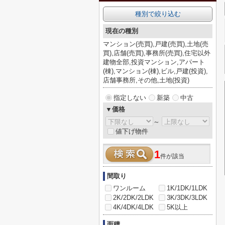
種別で絞り込む
現在の種別
マンション(売買),戸建(売買),土地(売
買),店舗(売買),事務所(売買),住宅以外
建物全部,投資マンション,アパート
(棟),マンション(棟),ビル,戸建(投資),
店舗事務所,その他,土地(投資)
指定しない
新築
中古
▼価格
～
値下げ物件
1
件が該当
間取り
ワンルーム
1K/1DK/1LDK
2K/2DK/2LDK
3K/3DK/3LDK
4K/4DK/4LDK
5K以上
面積