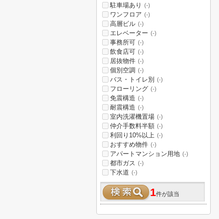
駐車場あり
(-)
ワンフロア
(-)
高層ビル
(-)
エレベーター
(-)
事務所可
(-)
飲食店可
(-)
居抜物件
(-)
個別空調
(-)
バス・トイレ別
(-)
フローリング
(-)
免震構造
(-)
耐震構造
(-)
室内洗濯機置場
(-)
仲介手数料半額
(-)
利回り10%以上
(-)
おすすめ物件
(-)
アパートマンション用地
(-)
都市ガス
(-)
下水道
(-)
1
件が該当