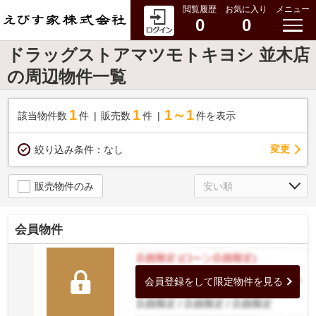
閲覧履歴
お気に入り
メニュー
0
0
ドラッグストアマツモトキヨシ 並木店
の周辺物件一覧
1
1
1～1
該当物件数
件
販売数
件
件を表示
変更
絞り込み条件：
なし
販売物件のみ
会員物件
会員登録をして限定物件を見る