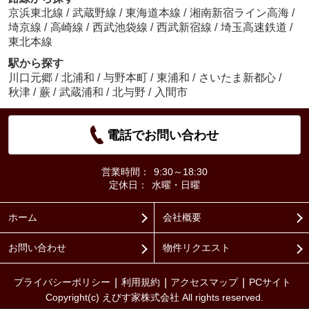
京浜東北線
/
武蔵野線
/
東海道本線
/
湘南新宿ライン高海
/
埼京線
/
高崎線
/
西武池袋線
/
西武新宿線
/
埼玉高速鉄道
/
東北本線
駅から探す
川口元郷
/
北浦和
/
与野本町
/
東浦和
/
さいたま新都心
/
秋津
/
蕨
/
武蔵浦和
/
北与野
/
入間市
電話でお問い合わせ
営業時間：
9:30～18:30
定休日：
水曜・日曜
ホーム
会社概要
お問い合わせ
物件リクエスト
プライバシーポリシー
利用規約
アクセスマップ
PCサイト
Copyright(c) えびす家株式会社 All rights reserved.