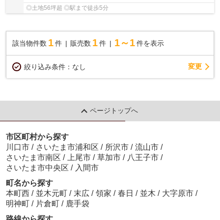
◎土地56坪超 ◎駅まで徒歩5分
1
1
1～1
該当物件数
件
販売数
件
件を表示
変更
絞り込み条件：
なし
ページトップへ
市区町村から探す
川口市
/
さいたま市浦和区
/
所沢市
/
流山市
/
さいたま市南区
/
上尾市
/
草加市
/
八王子市
/
さいたま市中央区
/
入間市
町名から探す
本町西
/
並木元町
/
末広
/
領家
/
春日
/
並木
/
大字原市
/
明神町
/
片倉町
/
鹿手袋
路線から探す