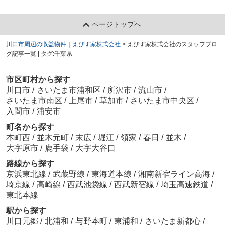
ページトップへ
川口市周辺の収益物件｜えびす家株式会社
>
えびす家株式会社のスタッフブロ
グ記事一覧 | タグ:千葉県
市区町村から探す
川口市
/
さいたま市浦和区
/
所沢市
/
流山市
/
さいたま市南区
/
上尾市
/
草加市
/
さいたま市中央区
/
入間市
/
浦安市
町名から探す
本町西
/
並木元町
/
末広
/
堀江
/
領家
/
春日
/
並木
/
大字原市
/
鹿手袋
/
大字大谷口
路線から探す
京浜東北線
/
武蔵野線
/
東海道本線
/
湘南新宿ライン高海
/
埼京線
/
高崎線
/
西武池袋線
/
西武新宿線
/
埼玉高速鉄道
/
東北本線
駅から探す
川口元郷
/
北浦和
/
与野本町
/
東浦和
/
さいたま新都心
/