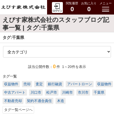
閲覧履歴
お気に入り
メニュー
0
0
えびす家株式会社のスタッフブログ記
事一覧 | タグ:千葉県
タグ:千葉県
0
該当公開件数：
件
1～20
件を表示
タグ一覧
収益物件
売却
査定
銀行融資
アパートローン
収益物件
中古アパート
川口市
松戸市
川崎市
市川市
千葉県
不動産売却
契約不適合責任
木造
タグ一覧ページへ